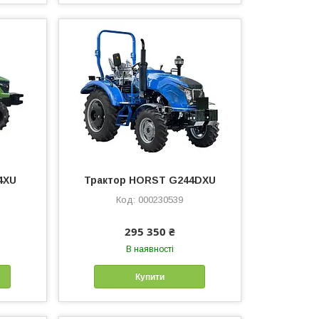
4XU
Трактор HORST G244DXU
000230539
295 350 ₴
В наявності
Купити