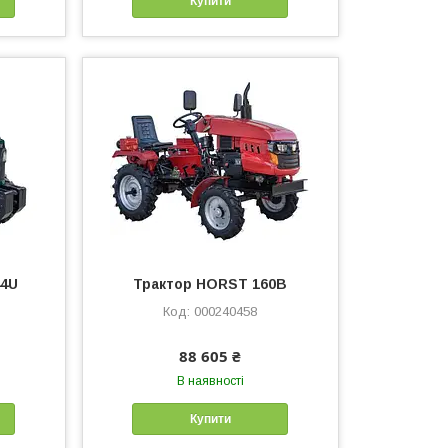
Купити
44U
Трактор HORST 160B
000240458
88 605 ₴
В наявності
Купити