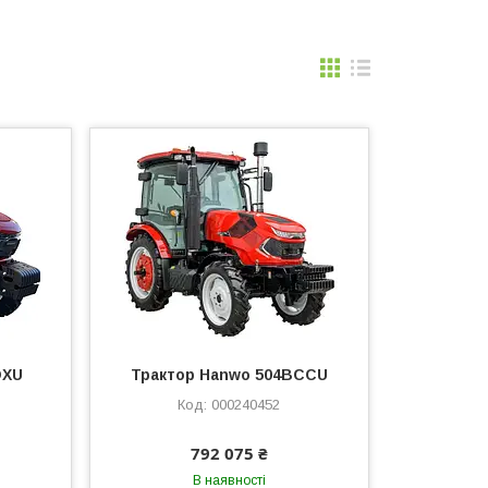
DXU
Трактор Hanwo 504BCCU
000240452
792 075 ₴
В наявності