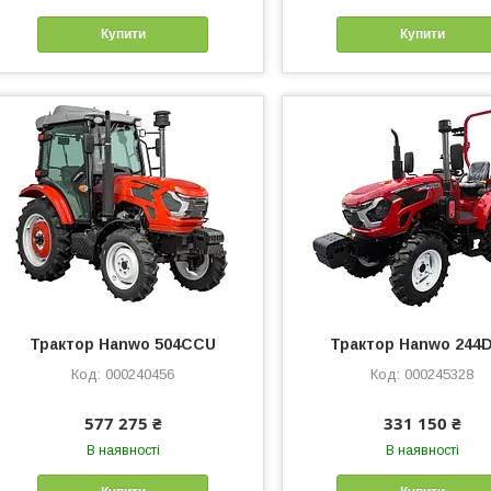
Купити
Купити
Трактор Hanwo 504CCU
Трактор Hanwo 244
000240456
000245328
577 275 ₴
331 150 ₴
В наявності
В наявності