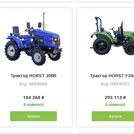
Трактор HORST 200B
Трактор HORST F24
000240462
000241673
104 268 ₴
293 113 ₴
В наявності
В наявності
Купити
Купити