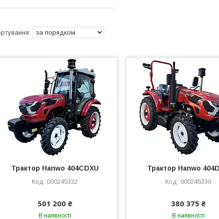
Трактор Hanwo 404CDXU
Трактор Hanwo 404
000245332
000245330
501 200 ₴
380 375 ₴
В наявності
В наявності