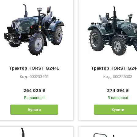
Трактор HORST G244U
Трактор HORST G24
000233402
000225002
264 025 ₴
274 094 ₴
В наявності
В наявності
Купити
Купити