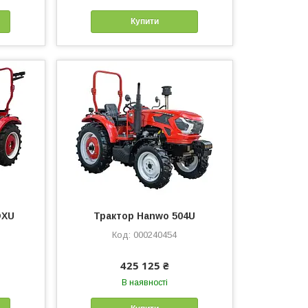
Купити
DXU
Трактор Hanwo 504U
000240454
425 125 ₴
В наявності