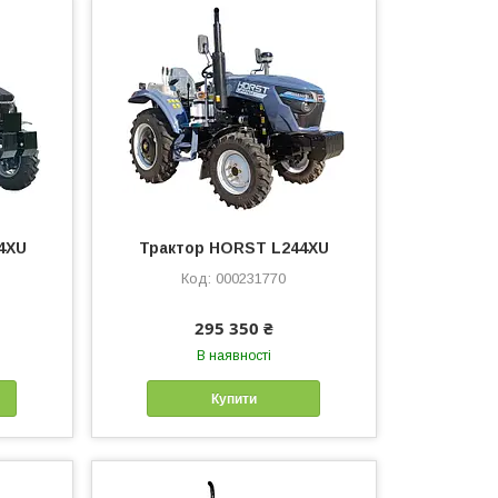
4XU
Трактор HORST L244XU
000231770
295 350 ₴
В наявності
Купити