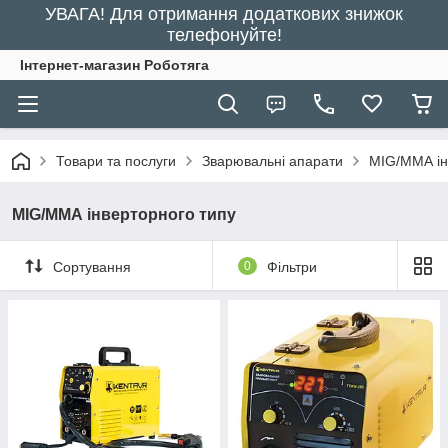
УВАГА! Для отримання додаткових знижок
телефонуйте!
Інтернет-магазин Роботяга
Товари та послуги
Зварювальні апарати
MIG/ММА ін
MIG/ММА інверторного типу
Сортування
0
Фільтри