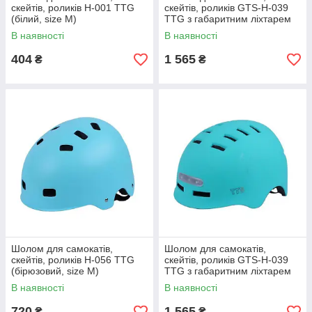
скейтів, роликів H-001 TTG
скейтів, роликів GTS-H-039
(білий, size М)
TTG з габаритним ліхтарем
(білий, size L)
В наявності
В наявності
404
1 565
₴
₴
Шолом для самокатів,
Шолом для самокатів,
скейтів, роликів H-056 TTG
скейтів, роликів GTS-H-039
(бірюзовий, size M)
TTG з габаритним ліхтарем
(бірюзовий, size L)
В наявності
В наявності
720
1 565
₴
₴