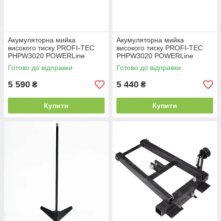
Акумуляторна мийка
Акумуляторна мийка
високого тиску PROFI-TEC
високого тиску PROFI-TEC
PHPW3020 POWERLine
PHPW3020 POWERLine
(Алюмінієва помпа,
(Алюмінієва помпа,
Готово до відправки
Готово до відправки
2×PT2040MP (4.0Аг),
1×PT2030VX (3.0Аг),
зарядний пристрій)
зарядний пристрій, кейс)
5 590
5 440
₴
₴
Купити
Купити