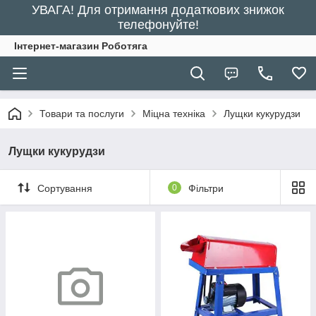
УВАГА! Для отримання додаткових знижок
телефонуйте!
Інтернет-магазин Роботяга
Товари та послуги
Міцна техніка
Лущки кукурудзи
Лущки кукурудзи
Сортування
0
Фільтри