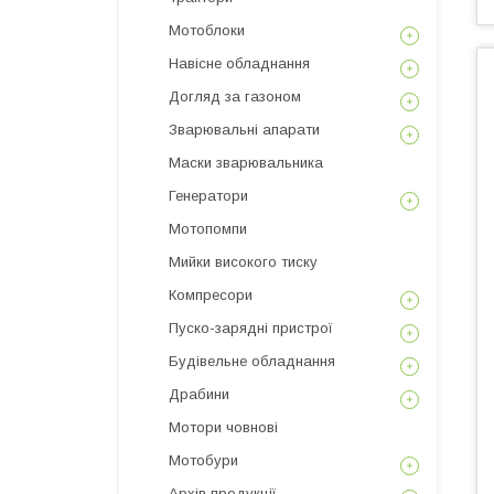
Мотоблоки
Навісне обладнання
Догляд за газоном
Зварювальні апарати
Маски зварювальника
Генератори
Мотопомпи
Мийки високого тиску
Компресори
Пуско-зарядні пристрої
Будівельне обладнання
Драбини
Мотори човнові
Мотобури
Архів продукції