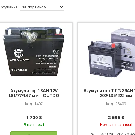
Акумулятор 18АH 12V
Акумулятор TTG 36AH 1
181*77*167 мм - OUTDO
202*135*222 мм
1407
26409
1 700 ₴
2 596 ₴
В наявності
Немає в наявності
+380 (98) 282-78-46