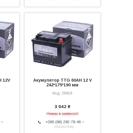
H 12V
Акумулятор TTG 60AH 12 V
242*175*190 мм
26416
3 042 ₴
Немає в наявності
+380 (98) 282-78-46
0982827846