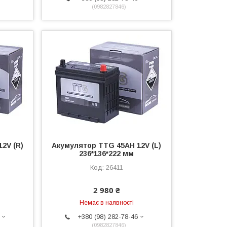
0982827846
2V (R)
Акумулятор TTG 45AH 12V (L)
236*136*222 мм
26411
2 980 ₴
Немає в наявності
+380 (98) 282-78-46
0982827846