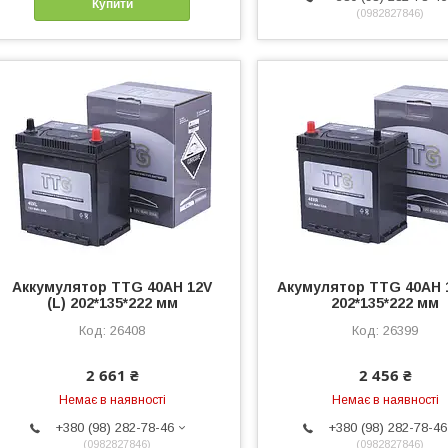
Купити
0982827846
Аккумулятор TTG 40AH 12V
Акумулятор TTG 40AH 1
(L) 202*135*222 мм
202*135*222 мм
26408
26399
2 661 ₴
2 456 ₴
Немає в наявності
Немає в наявності
+380 (98) 282-78-46
+380 (98) 282-78-46
0982827846
0982827846