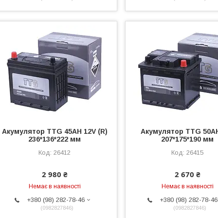
Акумулятор TTG 45AH 12V (R)
Акумулятор TTG 50A
236*136*222 мм
207*175*190 мм
26412
26415
2 980 ₴
2 670 ₴
Немає в наявності
Немає в наявності
+380 (98) 282-78-46
+380 (98) 282-78-46
0982827846
0982827846