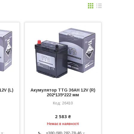
2V (L)
Акумулятор TTG 36AH 12V (R)
202*135*222 мм
26410
2 583 ₴
Немає в наявності
+380 (98) 282-78-46