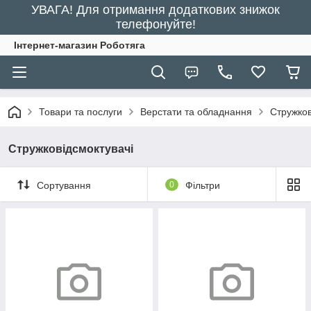
УВАГА! Для отримання додаткових знижок
телефонуйте!
Інтернет-магазин Роботяга
Товари та послуги
Верстати та обладнання
Стружков
Стружковідсмоктувачі
Сортування
0
Фільтри