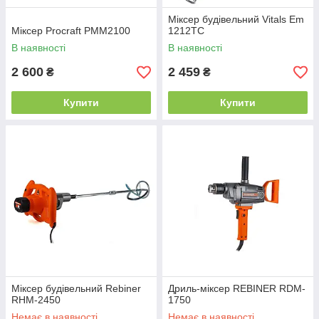
Міксер будівельний Vitals Em
Міксер Procraft PMM2100
1212TC
В наявності
В наявності
2 600
2 459
₴
₴
Купити
Купити
Міксер будівельний Rebiner
Дриль-міксер REBINER RDM-
RHM-2450
1750
Немає в наявності
Немає в наявності