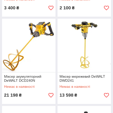
3 400
2 100
₴
₴
Міксер акумуляторний
Міксер мережевий DeWALT
DeWALT DCD240N
DWD241
Немає в наявності
Немає в наявності
21 198
13 598
₴
₴