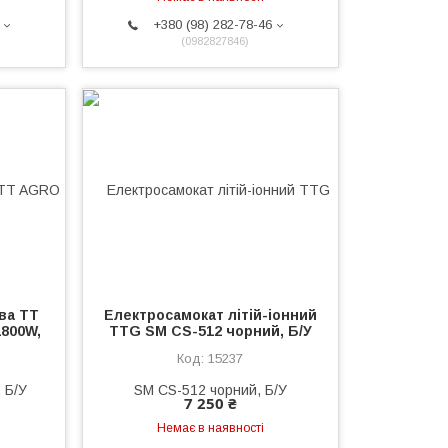
+380 (98) 282-78-46
0982827846
ва TT
Електросамокат літій-іонний
800W,
TTG SM CS-512 чорний, Б/У
15237
7 250 ₴
Немає в наявності