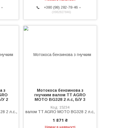
+380 (98) 282-78-46
0982827846
а з
Мотокоса бензинова з
AGRO
гнучким валом TT AGRO
/У 2
MOTO BG328 2 л.с, Б/У 3
15234
1 871 ₴
Немає в наявності