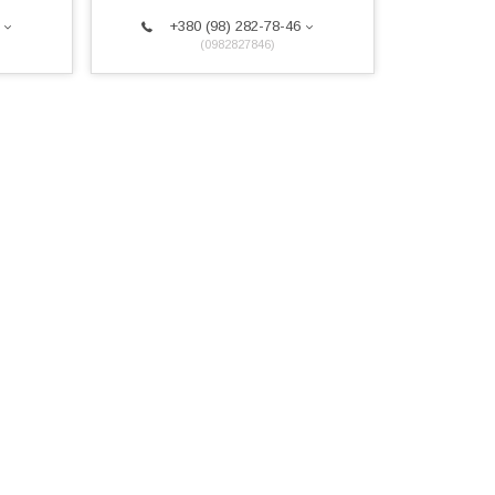
+380 (98) 282-78-46
0982827846