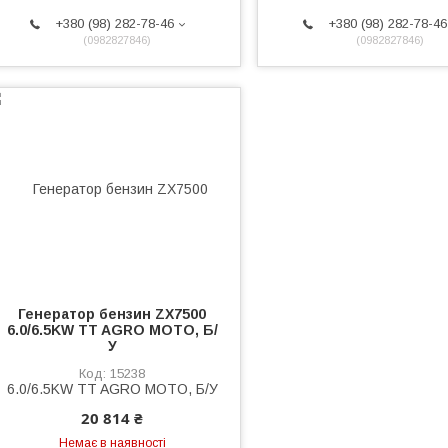
+380 (98) 282-78-46
+380 (98) 282-78-46
0982827846
0982827846
Генератор бензин ZX7500
6.0/6.5KW TT AGRO MOTO, Б/
У
15238
20 814 ₴
Немає в наявності