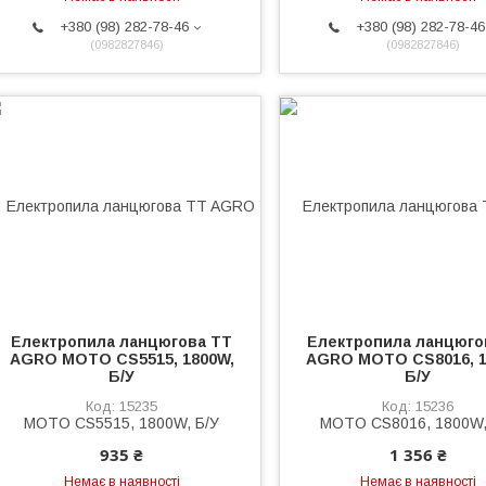
+380 (98) 282-78-46
+380 (98) 282-78-46
0982827846
0982827846
Електропила ланцюгова TT
Електропила ланцюго
AGRO MOTO CS5515, 1800W,
AGRO MOTO CS8016, 1
Б/У
Б/У
15235
15236
935 ₴
1 356 ₴
Немає в наявності
Немає в наявності