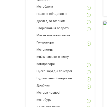
Мотоблоки
Навісне обладнання
Догляд за газоном
Зварювальні апарати
Маски зварювальника
Генератори
Мотопомпи
Мийки високого тиску
Компресори
Пуско-зарядні пристрої
Будівельне обладнання
Драбини
Мотори човнові
Мотобури
Архів продукції