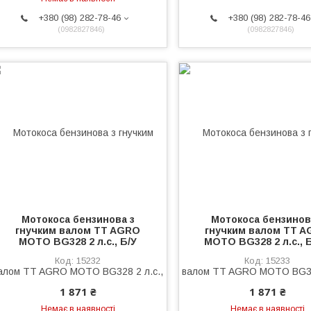
+380 (98) 282-78-46
+380 (98) 282-78-46
0982827846
0982827846
Мотокоса бензинова з
Мотокоса бензинов
гнучким валом TT AGRO
гнучким валом TT 
MOTO BG328 2 л.с., Б/У
MOTO BG328 2 л.с., Б
15232
15233
1 871 ₴
1 871 ₴
Немає в наявності
Немає в наявності