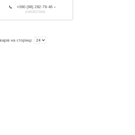
+380 (98) 282-78-46
0982827846