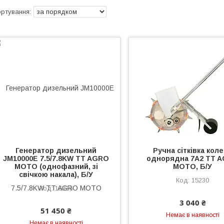
Генератор дизельний
Ручна сітківка кол
JM10000E 7.5/7.8KW TT AGRO
однорядна 7A2 TT 
MOTO (однофазний, зі
MOTO, Б/У
свічкою накала), Б/У
15230
15326
3 040 ₴
51 450 ₴
Немає в наявності
Немає в наявності