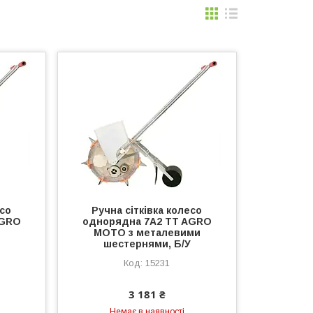
есо
Ручна сітківка колесо
AGRO
однорядна 7A2 TT AGRO
MOTO з металевими
шестернями, Б/У
15231
3 181 ₴
Немає в наявності