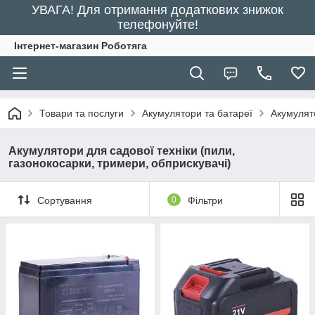
УВАГА! Для отримання додаткових знижок
телефонуйте!
Інтернет-магазин Роботяга
Товари та послуги
Акумулятори та батареї
Акумулято
Акумулятори для садової техніки (пили,
газонокосарки, тримери, обприскувачі)
Сортування
0
Фільтри