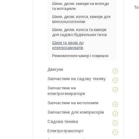
Шини, диски, камери на мопеди
та мотоцикли
Шини, диски, колеса, камери для
мінісельхозтехніки
Шини, диски, колеса та камери
для садово-будівельних тачок
Шини та диски до
електросамокатів
Ремкомплекти камер і покришок
Двигуни
Запчастини на садову техніку
Запчастини на
електрогенератори
Запчастини на мотопомпи
Запчастини для компресорів
Садова техніка
Електротранспорт