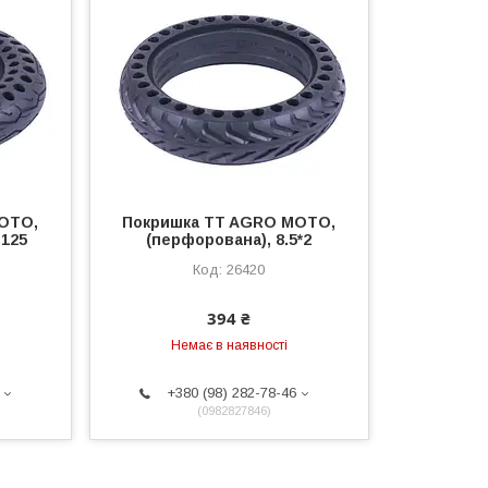
OTO,
Покришка TT AGRO MOTO,
.125
(перфорована), 8.5*2
26420
394 ₴
Немає в наявності
+380 (98) 282-78-46
0982827846