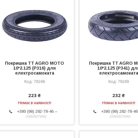
Покришка TT AGRO MOTO
Покришка TT AGRO 
10*2.125 (P316) для
10*2.125 (P341) дл
електросамоката
електросамокат
76168
76169
223 ₴
232 ₴
Немає в наявності
Немає в наявності
+380 (98) 282-78-46
+380 (98) 282-78-46
0982827846
0982827846