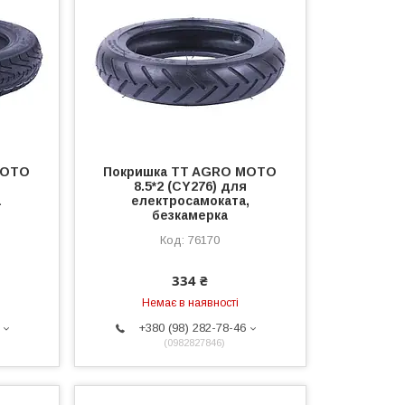
MOTO
Покришка TT AGRO MOTO
8.5*2 (CY276) для
а
електросамоката,
безкамерка
76170
334 ₴
Немає в наявності
+380 (98) 282-78-46
0982827846