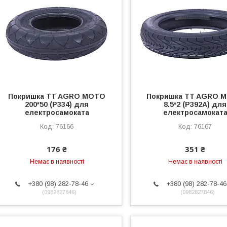
Покришка TT AGRO MOTO
Покришка TT AGRO 
200*50 (Р334) для
8.5*2 (P392A) для
електросамоката
електросамокат
76166
76167
176 ₴
351 ₴
Немає в наявності
Немає в наявності
+380 (98) 282-78-46
+380 (98) 282-78-46
0982827846
0982827846