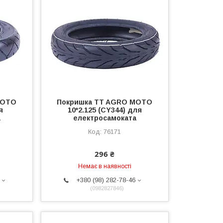
MOTO
Покришка TT AGRO MOTO
я
10*2.125 (CY344) для
а
електросамоката
76171
296 ₴
Немає в наявності
+380 (98) 282-78-46
0982827846