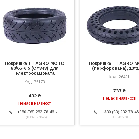
Покришка TT AGRO MOTO
Покришка TT AGRO M
90/65-6.5 (CY343) для
(перфорована), 10*2
електросамоката
26421
76173
737 ₴
432 ₴
Немає в наявності
Немає в наявності
+380 (98) 282-78-46
+380 (98) 282-78-46
0982827846
0982827846