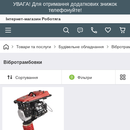
УВАГА! Для отримання додаткових знижок
телефонуйте!
Інтернет-магазин Роботяга
Товари та послуги
Будівельне обладнання
Вібротра
Вібротрамбовки
Сортування
0
Фільтри