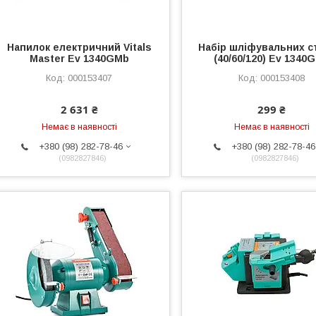
Напилок електричний Vitals
Набір шліфувальних с
Master Ev 1340GMb
(40/60/120) Ev 1340
000153407
000153408
2 631 ₴
299 ₴
Немає в наявності
Немає в наявності
+380 (98) 282-78-46
+380 (98) 282-78-46
0982827846
0982827846