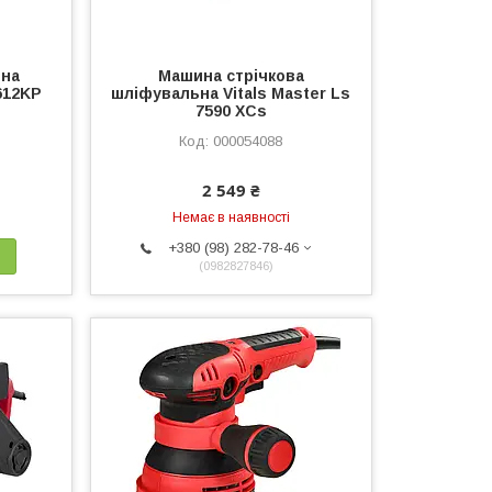
ина
Машина стрічкова
1612KP
шліфувальна Vitals Master Ls
7590 XCs
000054088
2 549 ₴
Немає в наявності
+380 (98) 282-78-46
0982827846