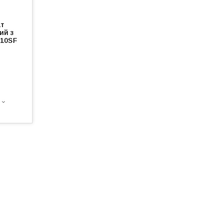
ат
ий з
010SF