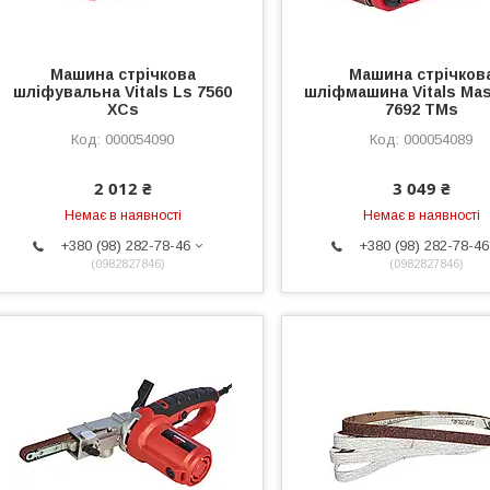
Машина стрічкова
Машина стрічков
шліфувальна Vitals Ls 7560
шліфмашина Vitals Mas
XCs
7692 TMs
000054090
000054089
2 012 ₴
3 049 ₴
Немає в наявності
Немає в наявності
+380 (98) 282-78-46
+380 (98) 282-78-46
0982827846
0982827846