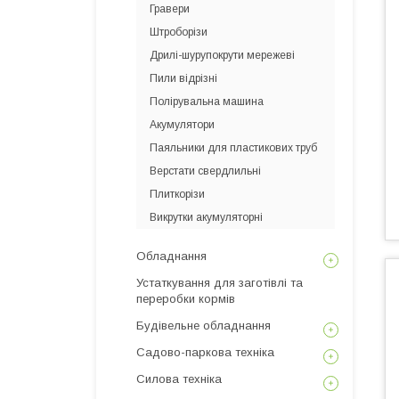
Гравери
Штроборізи
Дрилі-шурупокрути мережеві
Пили відрізні
Полірувальна машина
Акумулятори
Паяльники для пластикових труб
Верстати свердлильні
Плиткорізи
Викрутки акумуляторні
Обладнання
Устаткування для заготівлі та
переробки кормів
Будівельне обладнання
Садово-паркова техніка
Силова техніка