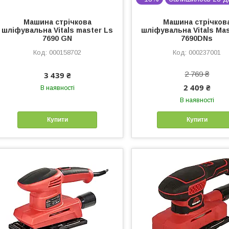
Машина стрічкова
Машина стрічков
шліфувальна Vitals master Ls
шліфувальна Vitals Mas
7690 GN
7690DNs
000158702
000237001
2 769 ₴
3 439 ₴
2 409 ₴
В наявності
В наявності
Купити
Купити