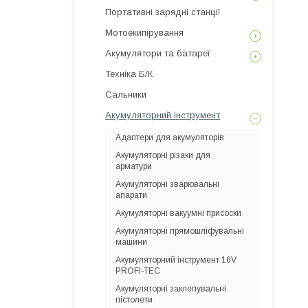
Портативні зарядні станції
Мотоекипірування
Акумулятори та батареї
Техніка Б/К
Сальники
Акумуляторний інструмент
Адаптери для акумуляторів
Акумуляторні різаки для
арматури
Акумуляторні зварювальні
апарати
Акумуляторні вакуумні присоски
Акумуляторні прямошліфувальні
машини
Акумуляторний інструмент 16V
PROFI-TEC
Акумуляторні заклепувальні
пістолети