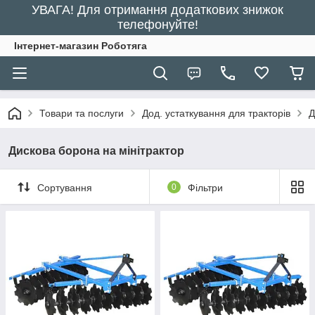
УВАГА! Для отримання додаткових знижок
телефонуйте!
Інтернет-магазин Роботяга
Товари та послуги
Дод. устаткування для тракторів
Д
Дискова борона на мінітрактор
Сортування
0
Фільтри