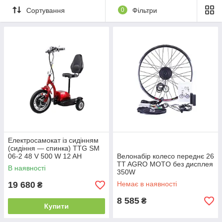
Сортування
0
Фільтри
Електросамокат із сидінням
(сидіння — спинка) TTG SM
06-2 48 V 500 W 12 AH
Велонабір колесо переднє 26
червоний
TT AGRO MOTO без дисплея
В наявності
350W
19 680
Немає в наявності
₴
8 585
₴
Купити