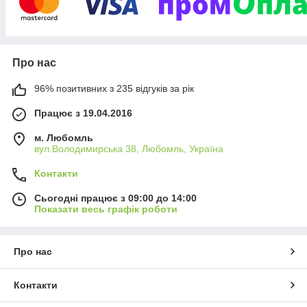
Наші переваги:
Великий вибір товарів від перевірених виробників.
Гарантія якості на кожну позицію.
Вигідна система знижок і акцій.
Про нас
Швидка доставка в будь-яке місто України.
96% позитивних з 235 відгуків за рік
Конкурентні ціни.
Працює з 19.04.2016
Ми завжди працюємо над тим, щоб Ви могли зручно,
вигідно й швидко придбати саме ту техніку, яка зробить
м. Любомль
вашу роботу легшою та приємнішою. Завітайте до нас і
вул.Володимирська 38, Любомль, Україна
переконайтеся самі!
Контакти
Сьогодні працює з 09:00 до 14:00
Показати весь графік роботи
Про нас
Контакти