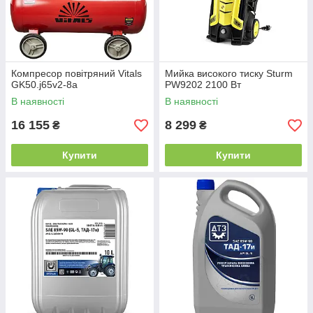
Компресор повітряний Vitals
Мийка високого тиску Sturm
GK50.j65v2-8a
PW9202 2100 Вт
В наявності
В наявності
16 155
8 299
₴
₴
Купити
Купити