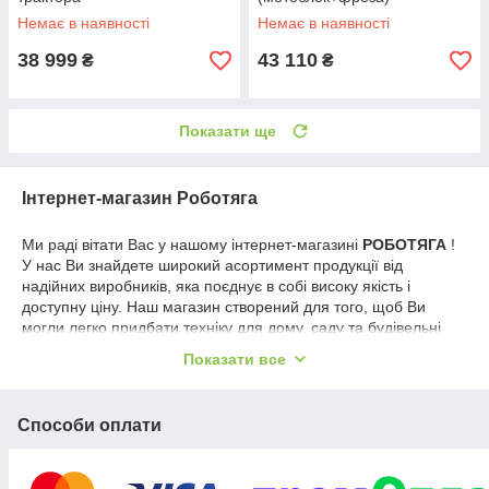
Немає в наявності
Немає в наявності
38 999
43 110
₴
₴
Показати ще
Інтернет-магазин Роботяга
Ми раді вітати Вас у нашому інтернет-магазині
РОБОТЯГА
!
У нас Ви знайдете широкий асортимент продукції від
надійних виробників, яка поєднує в собі високу якість і
доступну ціну. Наш магазин створений для того, щоб Ви
могли легко придбати техніку для дому, саду та будівельні
інструменти з відмінними характеристиками.
Показати все
Ми пропонуємо величезний вибір товарів для
найрізноманітніших потреб
– від садової техніки до
електроінструментів і багатьох інших корисних пристроїв.
Способи оплати
Кожен наш клієнт знайде те, що йому потрібно, адже ми
враховуємо найпоширеніші запити й вимоги до продукції.