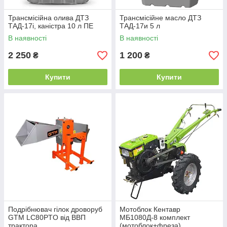
Трансмісійна олива ДТЗ
Трансмісійне масло ДТЗ
ТАД-17і, каністра 10 л ПЕ
ТАД-17и 5 л
В наявності
В наявності
2 250
1 200
₴
₴
Купити
Купити
Подрібнювач гілок дроворуб
Мотоблок Кентавр
GTM LC80PTO від ВВП
МБ1080Д-8 комплект
трактора
(мотоблок+фреза)