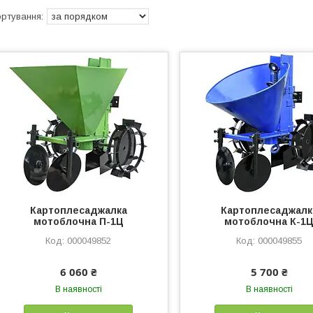
Картоплесаджалка
Картоплесаджалк
мотоблочна П-1Ц
мотоблочна К-1
000049852
000049855
6 060 ₴
5 700 ₴
В наявності
В наявності