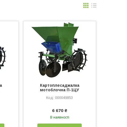
а
Картоплесаджалка
Ц
мотоблочна П-1ЦУ
000049853
6 670 ₴
В наявності