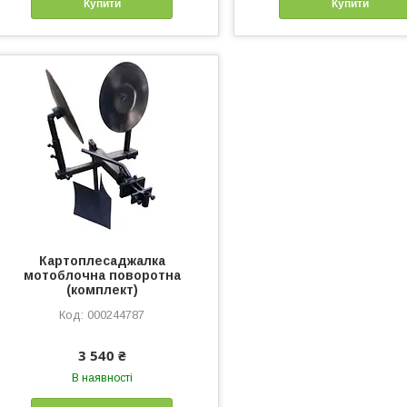
Купити
Купити
Картоплесаджалка
мотоблочна поворотна
(комплект)
000244787
3 540 ₴
В наявності