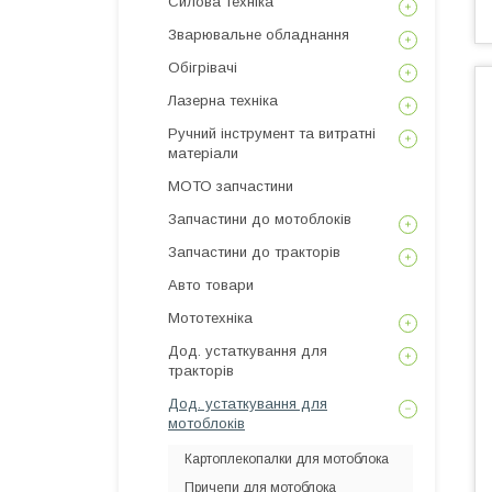
Силова техніка
Зварювальне обладнання
Обігрівачі
Лазерна техніка
Ручний інструмент та витратні
матеріали
МОТО запчастини
Запчастини до мотоблоків
Запчастини до тракторів
Авто товари
Мототехніка
Дод. устаткування для
тракторів
Дод. устаткування для
мотоблоків
Картоплекопалки для мотоблока
Причепи для мотоблока