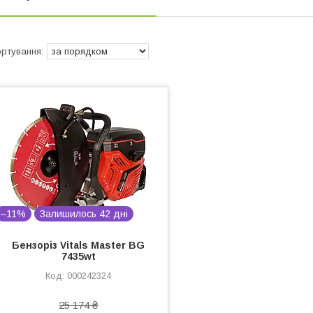
–11%
Залишилось 42 дні
Бензоріз Vitals Master BG
7435wt
000242324
25 174 ₴