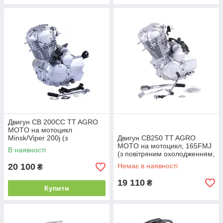
Двигун CB 200СС TT AGRO
MOTO на мотоцикл
Minsk/Viper 200j (з
Двигун CB250 TT AGRO
повітряним охолодженням,
MOTO на мотоцикл, 165FMJ
В наявності
бензиновий)
(з повітряним охолодженням,
бензиновий)
20 100
Немає в наявності
₴
19 110
₴
Купити