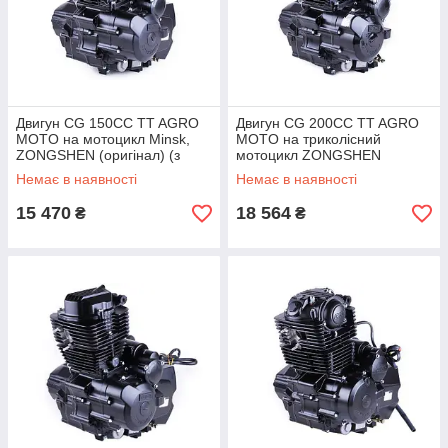
Двигун СG 150СС TT AGRO
Двигун СG 200CC TT AGRO
MOTO на мотоцикл Minsk,
MOTO на триколісний
ZONGSHEN (оригінал) (з
мотоцикл ZONGSHEN
повітряним охолодженням,
(оригінал) (з повітряним
Немає в наявності
Немає в наявності
бензиновий)
охолодженням, бензиновий)
15 470
18 564
₴
₴