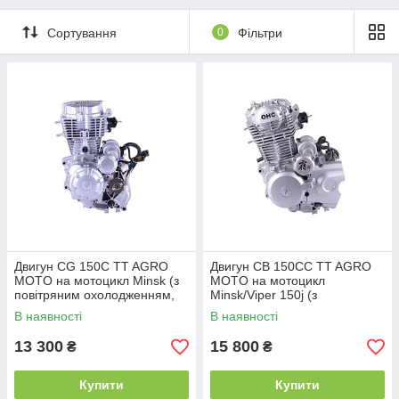
Сортування
0
Фільтри
Двигун СG 150С TT AGRO
Двигун CB 150СС TT AGRO
MOTO на мотоцикл Minsk (з
MOTO на мотоцикл
повітряним охолодженням,
Minsk/Viper 150j (з
бензиновий)
повітряним охолодженням,
В наявності
В наявності
бензиновий)
13 300
15 800
₴
₴
Купити
Купити