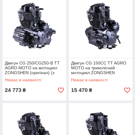
Двигун CG 250/CG250-B TT
Двигун СG 150CC TT AGRO
AGRO MOTO на мотоцикл
MOTO на триколісний
ZONGSHEN (оригінал) (з
мотоцикл ZONGSHEN
повітряним охолодженням,
(оригінал) (з повітряним
Немає в наявності
Немає в наявності
бензиновий), механіка +
охолодженням, бензиновий)
24 773
15 470
₴
₴