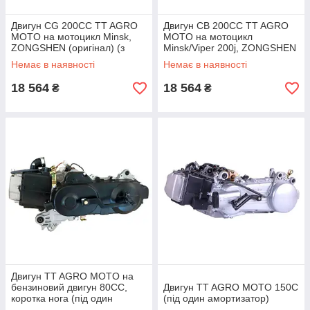
Двигун СG 200СС TT AGRO
Двигун CB 200СС TT AGRO
MOTO на мотоцикл Minsk,
MOTO на мотоцикл
ZONGSHEN (оригінал) (з
Minsk/Viper 200j, ZONGSHEN
повітряним охолодженням,
Немає в наявності
Немає в наявності
бензиновий)
18 564
18 564
₴
₴
Двигун TT AGRO MOTO на
бензиновий двигун 80СС,
Двигун TT AGRO MOTO 150С
коротка нога (під один
(під один амортизатор)
амортизатор)