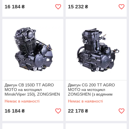
16 184
15 232
₴
₴
Двигун CB 150D TT AGRO
Двигун CG 200 TT AGRO
MOTO на мотоцикл
MOTO на мотоцикл
Minsk/Viper 150j, ZONGSHEN
ZONGSHEN (з водяним
(з повітряним охолодженням,
охолодженням, бензиновий),
Немає в наявності
Немає в наявності
бензиновий)
механіка, 5 передач
16 184
22 178
₴
₴