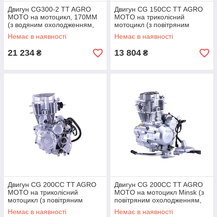
Двигун CG300-2 TT AGRO
Двигун СG 150CC TT AGRO
MOTO на мотоцикл, 170ММ
MOTO на триколісний
(з водяним охолодженням,
мотоцикл (з повітряним
бензиновим), без лапок
охолодженням, бензиновий)
Немає в наявності
Немає в наявності
УЦЕНКА
21 234
13 804
₴
₴
Двигун СG 200CC TT AGRO
Двигун СG 200СС TT AGRO
MOTO на триколісний
MOTO на мотоцикл Minsk (з
мотоцикл (з повітряним
повітряним охолодженням,
охолодженням, бензиновий)
бензиновий)
Немає в наявності
Немає в наявності