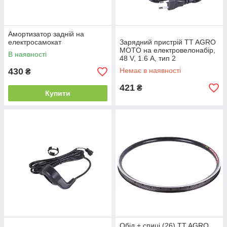
Амортизатор задній на
електросамокат
Зарядний пристрій TT AGRO
MOTO на електровелонабір,
В наявності
48 V, 1.6 А, тип 2
430
Немає в наявності
₴
421
₴
Купити
Обід + спиці (26) TT AGRO