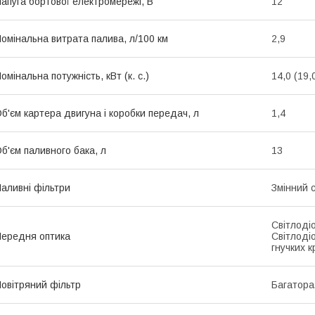
апуга бортової електромережі, В
12
омінальна витрата палива, л/100 км
2,9
омінальна потужність, кВт (к. с.)
14,0 (19,
б'єм картера двигуна і коробки передач, л
1,4
б'єм паливного бака, л
13
аливні фільтри
Змінний 
Світлоді
ередня оптика
Світлодіо
гнучких к
овітряний фільтр
Багатора