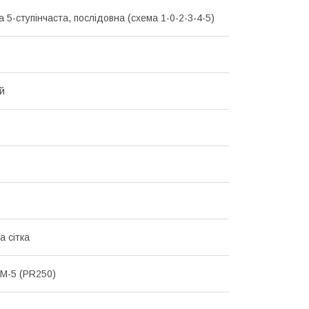
 5-ступінчаста, послідовна (схема 1-0-2-3-4-5)
й
а сітка
M-5 (PR250)