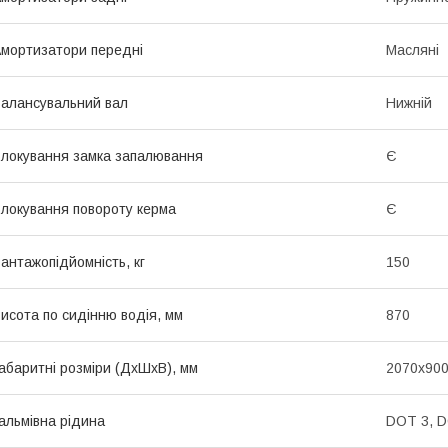
мортизатори передні
Масляні
алансувальний вал
Нижній
локування замка запалювання
Є
локування повороту керма
Є
антажопідйомність, кг
150
исота по сидінню водія, мм
870
абаритні розміри (ДхШхВ), мм
2070х90
альмівна рідина
DOT 3, 