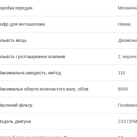
оробка передач
Механічна
Кофр для мотошолома
Немає
ількість місць
Двомісни
ількість і розташування клапанів
2, верхнє
аксимальна швидкість, км/год
110
аксимальні оберти колінчастого валу, об/хв
8000
асляний фільтр
Полімерн
одель двигуна
ZS172FM