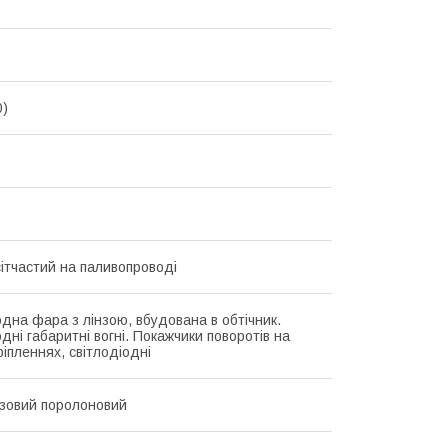
0)
сітчастий на паливопроводі
одна фара з лінзою, вбудована в обтічник.
дні габаритні вогні. Покажчики поворотів на
ріпленнях, світлодіодні
зовий поролоновий