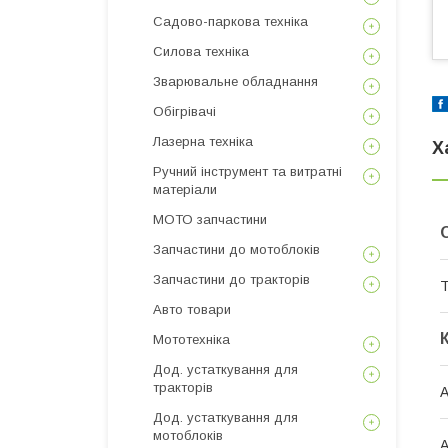
Садово-паркова техніка
Силова техніка
Зварювальне обладнання
Обігрівачі
Лазерна техніка
Х
Ручний інструмент та витратні
матеріали
МОТО запчастини
Запчастини до мотоблоків
Запчастини до тракторів
Т
Авто товари
Мототехніка
Дод. устаткування для
тракторів
А
Дод. устаткування для
мотоблоків
А