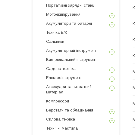
Портативні зарядні станції
К
Мотоекипірування
Акумулятори та батареї
Техніка Б/К
К
Сальники
Акумуляторний інструмент
К
Вимірювальний інструмент
Садова техніка
М
Електроінструмент
Аксесуари та витратний
М
матеріал
Компресори
М
Верстати та обладнання
Силова техніка
М
Технічні мастила