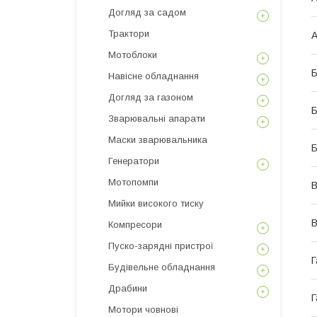
Догляд за садом
Трактори
А
Мотоблоки
Б
Навісне обладнання
Догляд за газоном
Б
Зварювальні апарати
Маски зварювальника
Б
Генератори
Мотопомпи
В
Мийки високого тиску
В
Компресори
Пуско-зарядні пристрої
Г
Будівельне обладнання
Драбини
Г
Мотори човнові