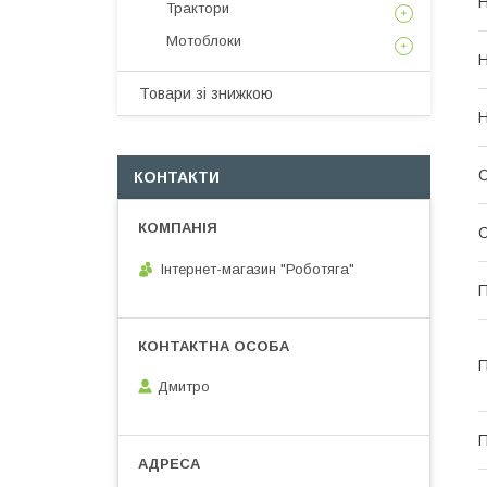
Н
Трактори
Мотоблоки
Н
Товари зі знижкою
Н
О
КОНТАКТИ
О
Інтернет-магазин "Роботяга"
П
П
Дмитро
П