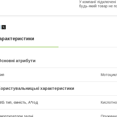
У компанії підключені
будь-який товар не п
арактеристики
Основні атрибути
ип
Мотоцик
Користувальницькі характеристики
КБ тип, ємність, А*год
Кислотно
мортизатори задні
Пружинно