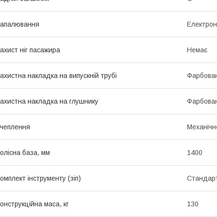
Запалювання
Електрон
ахист ніг пасажира
Немає
ахистна накладка на випускній трубі
Фарбова
ахистна накладка на глушнику
Фарбова
чеплення
Механічн
олісна база, мм
1400
омплект інструменту (зіп)
Стандар
онструкційна маса, кг
130