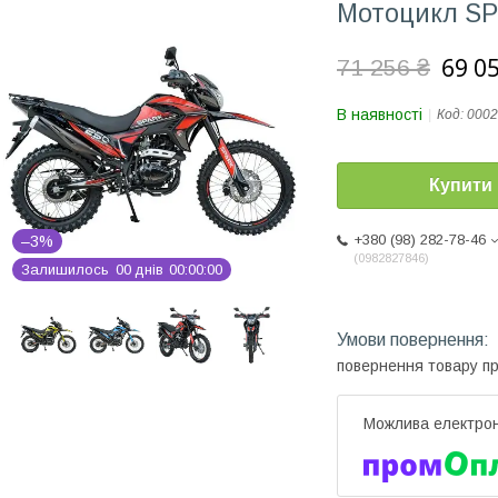
Мотоцикл SP
69 0
71 256 ₴
В наявності
Код:
0002
Купити
+380 (98) 282-78-46
–3%
0982827846
Залишилось
0
0
днів
0
0
0
0
0
0
повернення товару п