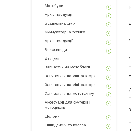
Мотобури
Г
Архів продукції
Д
Будівельна хімія
Акумуляторна техніка
Д
Архів продукції
Велосипеди
Двигуни
Запчастин на мотоблоки
Д
Запчастини на мінітрактори
Запчастини на мінітрактори
Д
Запчастини на мототехніку
Аксесуари для скутерів і
мотоциклів
З
Шоломи
Шини, диски та колеса
З