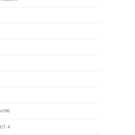
0х790
DOT 4