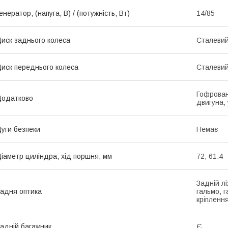
енератор, (напуга, В) / (потужність, Вт)
14/85
иск заднього колеса
Сталевий
иск переднього колеса
Сталевий
Гофрован
Додатково
двигуна,
уги безпеки
Немає
іаметр циліндра, хід поршня, мм
72, 61.4
Задній лі
адня оптика
гальмо, г
кріплення
адній багажник
Є