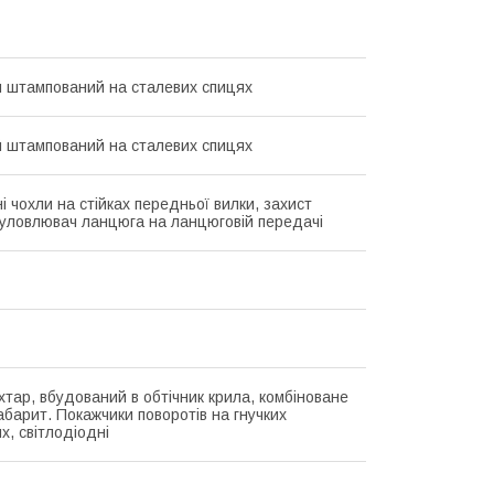
 штампований на сталевих спицях
 штампований на сталевих спицях
і чохли на стійках передньої вилки, захист
 уловлювач ланцюга на ланцюговій передачі
хтар, вбудований в обтічник крила, комбіноване
абарит. Покажчики поворотів на гнучких
х, світлодіодні