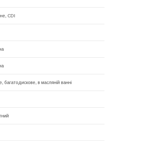
не, CDI
на
на
е, багатодискове, в масляній ванні
тний