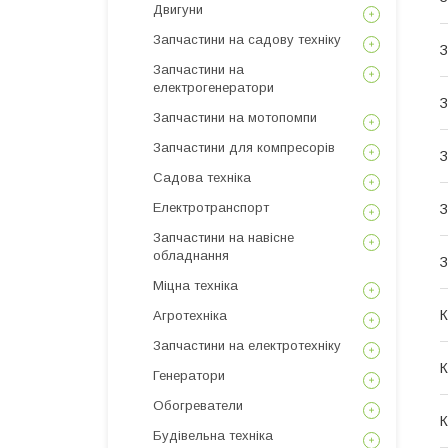
Двигуни
Запчастини на садову техніку
Запчастини на
електрогенератори
З
Запчастини на мотопомпи
Запчастини для компресорів
З
Садова техніка
Електротранспорт
З
Запчастини на навісне
обладнання
З
Міцна техніка
К
Агротехніка
Запчастини на електротехніку
К
Генератори
Обогреватели
К
Будівельна техніка