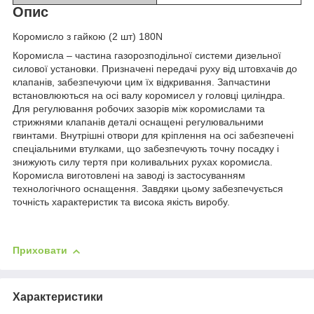
Опис
Коромисло з гайкою (2 шт) 180N
Коромисла – частина газорозподільної системи дизельної
силової установки. Призначені передачі руху від штовхачів до
клапанів, забезпечуючи цим їх відкривання. Запчастини
встановлюються на осі валу коромисел у головці циліндра.
Для регулювання робочих зазорів між коромислами та
стрижнями клапанів деталі оснащені регулювальними
гвинтами. Внутрішні отвори для кріплення на осі забезпечені
спеціальними втулками, що забезпечують точну посадку і
знижують силу тертя при коливальних рухах коромисла.
Коромисла виготовлені на заводі із застосуванням
технологічного оснащення. Завдяки цьому забезпечується
точність характеристик та висока якість виробу.
Приховати
Характеристики