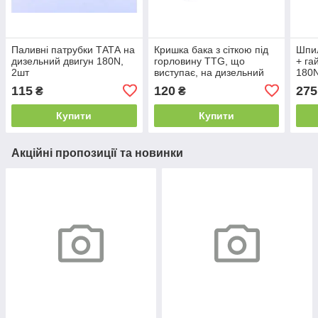
Паливні патрубки ТАТА на
Кришка бака з сіткою під
Шпил
дизельний двигун 180N,
горловину TTG, що
+ гай
2шт
виступає, на дизельний
180
двигун 180N
115
120
275
₴
₴
Купити
Купити
Акційні пропозиції та новинки