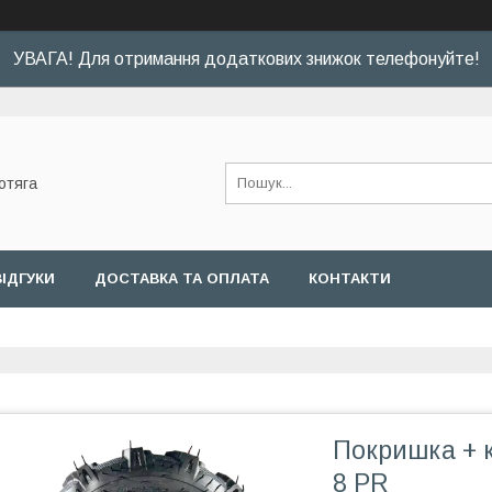
УВАГА! Для отримання додаткових знижок телефонуйте!
отяга
ВІДГУКИ
ДОСТАВКА ТА ОПЛАТА
КОНТАКТИ
Покришка + к
8 PR