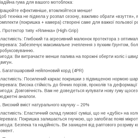
адійна гума для вашого мотоблока:
рацюйте ефективніше, втомлюйтеся менше!
Щоб техніка не підвела у розпал сезону, важливо обрати «взуття»,
омплекти (покришка + камера) створені саме для важкої польової р
1. Протектор типу «Ялинка» (High-Grip)
Властивість: Глибокий та агресивний малюнок протектора з оптима
Перевага: Забезпечує максимальне зчеплення з пухким ґрунтом, бо
робуксовуванню.
Вигода: Ви витрачаєте менше палива на порожні оберти коліс і шви
вигун.
2. Багатошаровий нейлоновий корд (4PR)
Властивість: Посилений каркас покришки з підвищеною нормою шарув
Перевага: Висока стійкість до бічних порізів, проколів та деформаці
Вигода: Довговічність. Вам не доведеться купувати нову гуму щосе
юджетні аналоги.
3. Високий вміст натурального каучуку – 20%
Властивість: Еластичний склад гумової суміші, що не «дубіє» на холо
Перевага: Покришка залишається гнучкою, що запобігає появі мікро
Вигода: Безпека та надійність. Ви захищені від раптового розриву
омент.