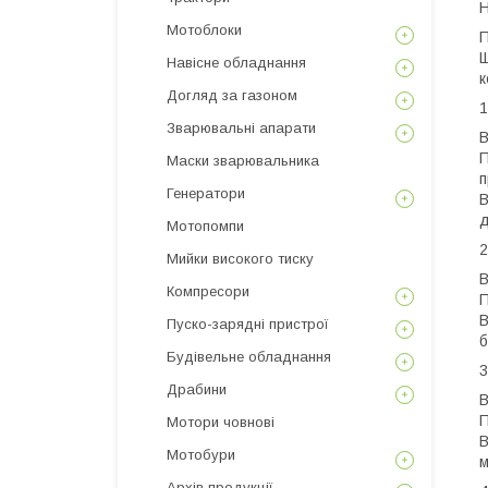
Н
Мотоблоки
П
​
Навісне обладнання
к
Догляд за газоном
​
Зварювальні апарати
​
​
Маски зварювальника
п
Генератори
​
д
Мотопомпи
​
Мийки високого тиску
​
Компресори
​
​
Пуско-зарядні пристрої
б
Будівельне обладнання
​
Драбини
​
​
Мотори човнові
​
Мотобури
м
Архів продукції