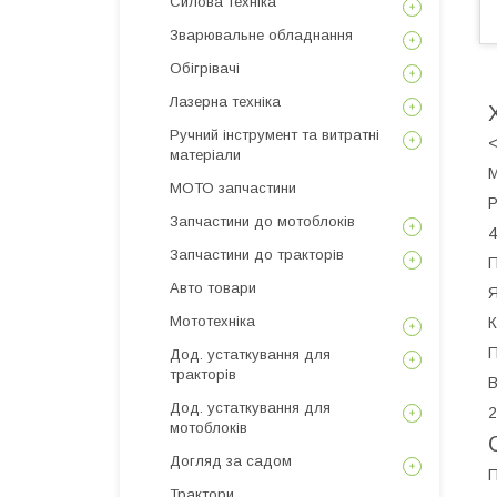
Силова техніка
Зварювальне обладнання
Обігрівачі
Лазерна техніка
Ручний інструмент та витратні
матеріали
М
МОТО запчастини
Р
Запчастини до мотоблоків
4
Запчастини до тракторів
П
Авто товари
Я
Мототехніка
К
П
Дод. устаткування для
тракторів
В
Дод. устаткування для
мотоблоків
Догляд за садом
П
Трактори