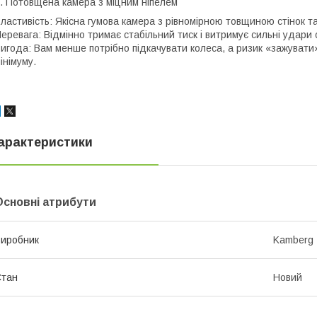
4. Потовщена камера з міцним ніпелем
Властивість: Якісна гумова камера з рівномірною товщиною стінок 
Перевага: Відмінно тримає стабільний тиск і витримує сильні удари 
Вигода: Вам менше потрібно підкачувати колеса, а ризик «зажуват
інімуму.
арактеристики
Основні атрибути
иробник
Kamberg
Стан
Новий