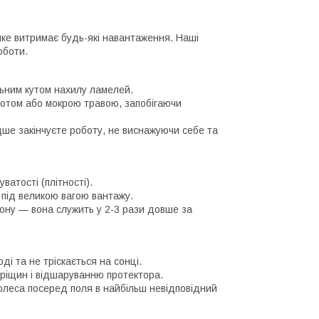
 яке витримає будь-які навантаження. Наші
оботи.
льним кутом нахилу ламелей.
лотом або мокрою травою, запобігаючи
дше закінчуєте роботу, не виснажуючи себе та
атості (плітності).
ї під великою вагою вантажу.
зону — вона служить у 2-3 рази довше за
ді та не тріскається на сонці.
тріщин і відшаруванню протектора.
 колеса посеред поля в найбільш невідповідний