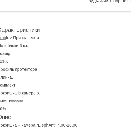
будь-який товар не п
Характеристики
<
tab
le> Призначення
отоблоки 6 к.с.
озмір
х10.
рофіль протектора
линка.
омплект
окришка із камерою.
міст каучуку
20%
Опис
окришка + камера “ElephAnt” 4.00-10.00