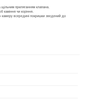
та щільним приляганням клапана.
об каміння чи коріння.
и» камеру всередині покришки зведений до