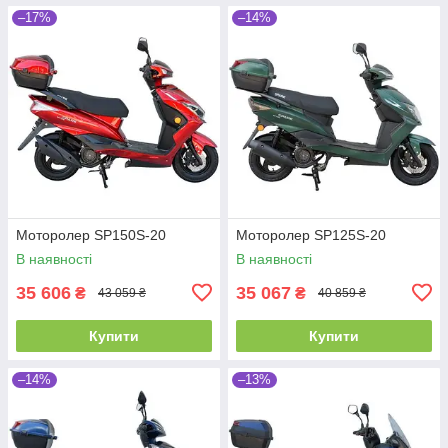
–17%
–14%
Моторолер SP150S-20
Моторолер SP125S-20
В наявності
В наявності
35 606
35 067
₴
₴
43 059 ₴
40 859 ₴
Купити
Купити
–14%
–13%