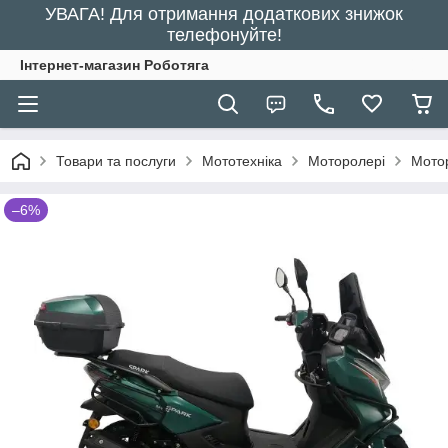
УВАГА! Для отримання додаткових знижок
телефонуйте!
Інтернет-магазин Роботяга
Товари та послуги
Мототехніка
Моторолері
Мото
–6%