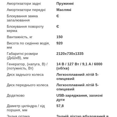
Амортизатори задні
Пружинні
Амортизатори передні
Масляні
Блокування замка
Є
запалювання
Блокування повороту
Є
керма
Вантажність, кг
150
Висота по сидінню водія,
920
мм
Габаритні розміри
2120x730x1335
(ДхШхВ), мм
Генератор, (напуга, В) /
14 В / 127 Вт / 9,1 A / 6000
(потужність, Вт)
(об/хв)
Диск заднього колеса
Легкосплавний літій 5-
спицевий
Диск переднього колеса
Легкосплавний літій 5-
спицевий
Додатково
USB-заряджання, захисні
дуги
Діаметр циліндра / хід
57,8
поршня, мм
Задня оптика
Задній ліхтар вбудований в