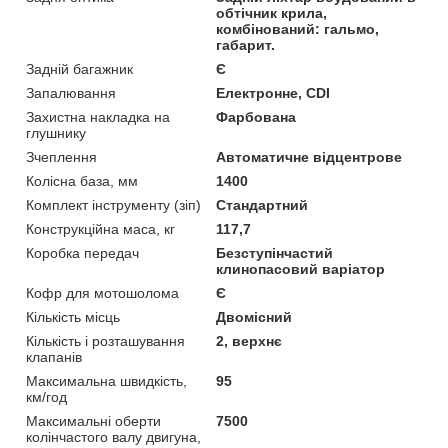
обтічник крила,
комбінований: гальмо,
габарит.
Задній багажник
Є
Запалювання
Електронне, CDI
Захистна накладка на
Фарбована
глушнику
Зчеплення
Автоматичне відцентрове
Колісна база, мм
1400
Комплект інструменту (зіп)
Стандартний
Конструкційна маса, кг
117,7
Коробка передач
Безступінчастий
клинопасовий варіатор
Кофр для мотошолома
Є
Кількість місць
Двомісний
Кількість і розташування
2, верхнє
клапанів
Максимальна швидкість,
95
км/год
Максимальні оберти
7500
колінчастого валу двигуна,