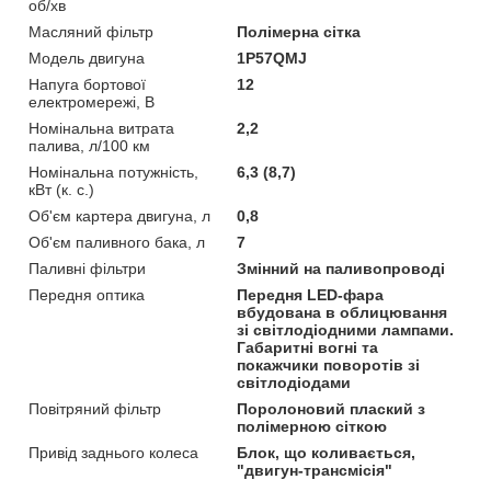
об/хв
Масляний фільтр
Полімерна сітка
Модель двигуна
1P57QMJ
Напуга бортової
12
електромережі, В
Номінальна витрата
2,2
палива, л/100 км
Номінальна потужність,
6,3 (8,7)
кВт (к. с.)
Об'єм картера двигуна, л
0,8
Об'єм паливного бака, л
7
Паливні фільтри
Змінний на паливопроводі
Передня оптика
Передня LED-фара
вбудована в облицювання
зі світлодіодними лампами.
Габаритні вогні та
покажчики поворотів зі
світлодіодами
Повітряний фільтр
Поролоновий плаский з
полімерною сіткою
Привід заднього колеса
Блок, що коливається,
"двигун-трансмісія"