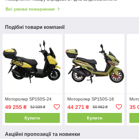
Всі умови повернення
Подібні товари компанії
Моторолер SP150S-24
Моторолер SP150S-18
Мот
49 255
44 271
35 
₴
₴
52 039 ₴
50 962 ₴
Купити
Купити
Акційні пропозиції та новинки