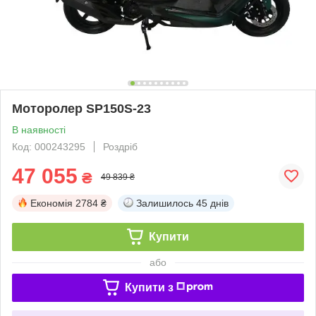
Моторолер SP150S-23
В наявності
Код: 000243295
Роздріб
47 055
₴
49 839 ₴
Економія
2784 ₴
Залишилось
45 днів
Купити
або
Купити з