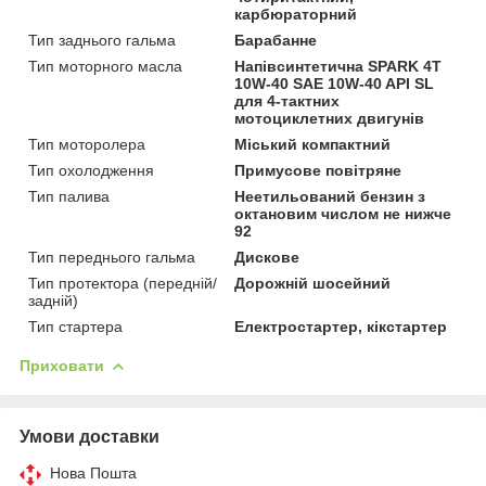
карбюраторний
Тип заднього гальма
Барабанне
Тип моторного масла
Напівсинтетична SPARK 4T
10W-40 SAE 10W-40 API SL
для 4-тактних
мотоциклетних двигунів
Тип моторолера
Міський компактний
Тип охолодження
Примусове повітряне
Тип палива
Неетильований бензин з
октановим числом не нижче
92
Тип переднього гальма
Дискове
Тип протектора (передній/
Дорожній шосейний
задній)
Тип стартера
Електростартер, кікстартер
Приховати
Умови доставки
Нова Пошта