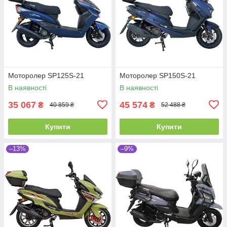
Моторолер SP125S-21
Моторолер SP150S-21
В наявності
В наявності
35 067
45 574
₴
₴
40 859 ₴
52 488 ₴
Купити
Купити
–13%
–9%