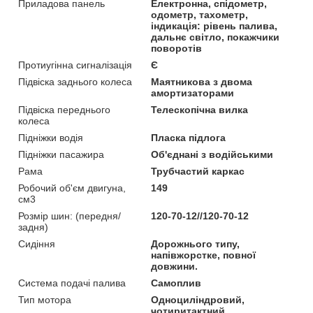
Приладова панель
Електронна, спідометр,
одометр, тахометр,
індикація: рівень палива,
дальнє світло, покажчики
поворотів
Протиугінна сигналізація
Є
Підвіска заднього колеса
Маятникова з двома
амортизаторами
Підвіска переднього
Телескопічна вилка
колеса
Підніжки водія
Пласка підлога
Підніжки пасажира
Об'єднані з водійськими
Рама
Трубчастий каркас
Робочий об'єм двигуна,
149
см3
Розмір шин: (передня/
120-70-12//120-70-12
задня)
Сидіння
Дорожнього типу,
напівжорстке, повної
довжини.
Система подачі палива
Самоплив
Тип мотора
Одноциліндровий,
чотиритактний,