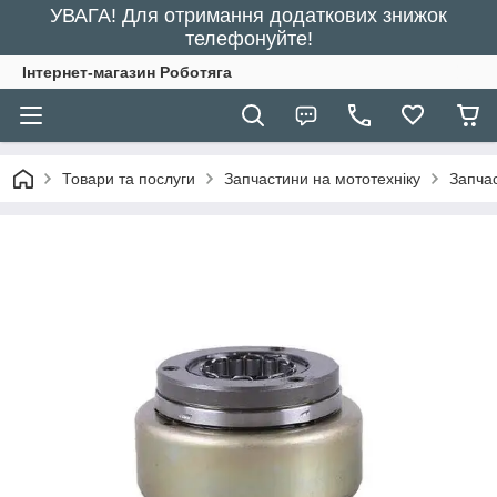
УВАГА! Для отримання додаткових знижок
телефонуйте!
Інтернет-магазин Роботяга
Товари та послуги
Запчастини на мототехніку
Запчас