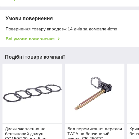
Умови повернення
Повернення товару впродовж 14 днів за домовленістю
Всі умови повернення
Подібні товари компанії
Диски зчеплення на
Вал перемикання передач
Криш
бензиновий двигун
ТАТА на бензиновий
бенз
СG150/200, к-т: 5 шт. -
двигун CB-250CC