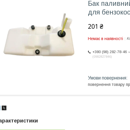
Бак паливни
для бензоко
201 ₴
Немає в наявності
К
+380 (98) 282-78-46
0982827846
повернення товару п
арактеристики