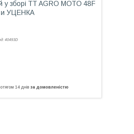
й у зборі TT AGRO MOTO 48F
си УЦЕНКА
од:
40493D
ротягом 14 днів
за домовленістю