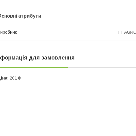
Основні атрибути
иробник
TT AGR
нформація для замовлення
іна:
201 ₴