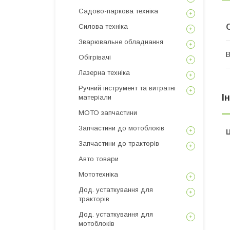
Садово-паркова техніка
Силова техніка
Зварювальне обладнання
В
Обігрівачі
Лазерна техніка
Ручний інструмент та витратні
І
матеріали
МОТО запчастини
Запчастини до мотоблоків
Ц
Запчастини до тракторів
Авто товари
Мототехніка
Дод. устаткування для
тракторів
Дод. устаткування для
мотоблоків