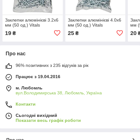
Заклепки алюмінієві 3.2x6
Заклепки алюмінієві 4.0x6
Закл
мм (50 од.) Vitals
мм (50 од.) Vitals
мм (
19
25
20
₴
₴
Про нас
96% позитивних з 235 відгуків за рік
Працює з 19.04.2016
м. Любомль
вул.Володимирська 38, Любомль, Україна
Контакти
Сьогодні вихідний
Показати весь графік роботи
Про нас