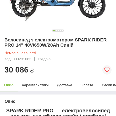
Велосипед з електромотором SPARK RIDER
PRO 14" 48V/650W/20Ah Синій
Немає в наявності
Код: 000231083
Роздріб
30 086
₴
Опис
Характеристики
Доставка
Оплата
Умови п
Опис
SPARK RIDER PRO — електровелосипед
для тих, хто обирає драйв і свободу!