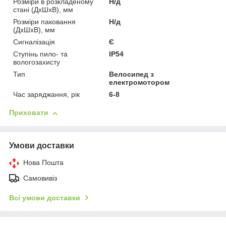
Розміри в розкладеному
Н/д
стані (ДхШхВ), мм
Розміри паковання
Н/д
(ДхШхВ), мм
Сигналізація
Є
Ступінь пило- та
IP54
вологозахисту
Тип
Велосипед з
електромотором
Час заряджання, рік
6-8
Приховати
Умови доставки
Нова Пошта
Самовивіз
Всі умови доставки