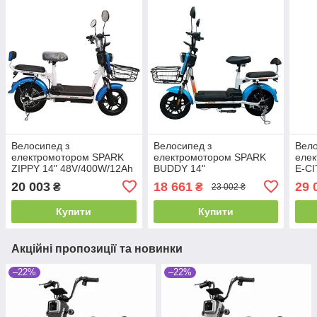
Велосипед з
Велосипед з
Вело
електромотором SPARK
електромотором SPARK
еле
ZIPPY 14" 48V/400W/12Ah
BUDDY 14"
E-CI
Синій
48V/500W/12Ah Синій
48V/
20 003
18 661
29 
₴
₴
23 002 ₴
Купити
Купити
Акційні пропозиції та новинки
–22%
–22%