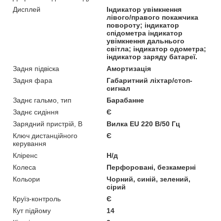
Дисплей
Індикатор увімкнення
лівого/правого покажчика
повороту; індикатор
спідометра індикатор
увімкнення дальнього
світла; індикатор одометра;
індикатор заряду батареї.
Задня підвіска
Амортизація
Задня фара
Габаритний ліхтар/стоп-
сигнал
Заднє гальмо, тип
Барабанне
Заднє сидіння
Є
Зарядний пристрій, В
Вилка EU 220 В/50 Гц
Ключ дистанційного
Є
керування
Кліренс
Н/д
Колеса
Перфоровані, безкамерні
Кольори
Чорний, синій, зелений,
сірий
Круїз-контроль
Є
Кут підйому
14