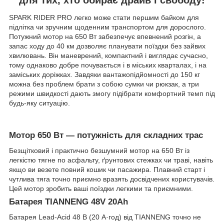
SPARK RIDER PRO легко може стати першим байком для
підлітка чи зручним щоденним транспортом для дорослого.
Потужний мотор на 650 Вт забезпечує впевнений розгін, а
запас ходу до 40 км дозволяє планувати поїздки без зайвих
хвилювань. Він маневрений, компактний і виглядає сучасно,
тому однаково добре почувається і в міських кварталах, і на
заміських доріжках. Завдяки вантажопідйомності до 150 кг
можна без проблем брати з собою сумки чи рюкзак, а три
режими швидкості дають змогу підібрати комфортний темп під
будь-яку ситуацію.
Мотор 650 Вт — потужність для складних трас
Безщітковий і практично безшумний мотор на 650 Вт із
легкістю тягне по асфальту, ґрунтових стежках чи траві, навіть
якщо ви везете повний кошик чи пасажира. Плавний старт і
чутлива тяга точно приємно вразять досвідчених користувачів.
Цей мотор зробить ваші поїздки легкими та приємними.
Батарея TIANNENG 48V 20Ah
Батарея Lead-Acid 48 В (20 А·год) від TIANNENG точно не