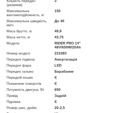
Кількість передач
3
(режимів)
Максимальна
150
вантажопідйомність, кг
Максимальна швидкість,
До 40
км/ч
Маса брутто, кг
49,8
Маса нетто, кг
43,75
Мoдель
RIDER PRO 14"
48V/650W/20Ah
Номер моделі
231083
Передня підвіска
Амортизація
Передня фара
LED
Переднє гальмо
Барабанне
Передній кошик
Є
Покажчики поворотів
Є
Потужність двигуна, Вт
650
Привід
Задній
Підніжка
Є
Розмір шин, дюйм
20-2,5