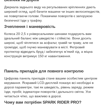
Дзеркала заднього виду на регульованих кріпленнях дають
широкий огляд, щоб бачити машини чи інших велосипедистів,
не повертаючи голови. Покажчики поворотів є запорукою
безпечної їзди у трафіку.
Зчеплення і маневровість
Колеса 20·2,5 з універсальними шинами подарують вам
ідеальний баланс між швидкістю і стійкістю. Вони досить
широкі, щоб чіплятися за асфальт, гравій чи траву, але не
громіздкі, щоб гнучко маневрувати в місті. Фетровий
протектор відводить бруд і забезпечує м’який хід, а міцна
конструкція витримує 150 кг навантаження.
Панель приладів для повного контролю
Цифрова панель приладів стане вашим особистим центром
керування. Яскравий LCD-дисплей показує всі необхідні в
дорозі параметри, такі як швидкість, рівень заряду, режим
їзди, пробіг, індикатори поворотів і дальнього світла. Усе
читається чітко, що важливо в дорозі.
Чому вам потрібен SPARK RIDER PRO?