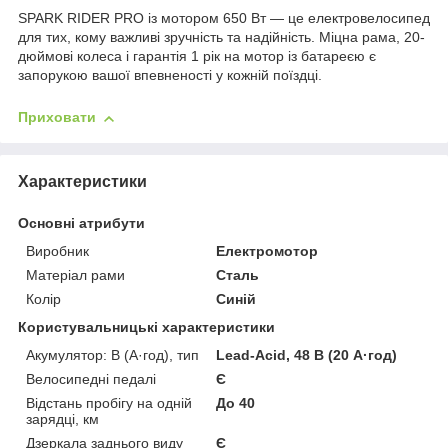
SPARK RIDER PRO із мотором 650 Вт — це електровелосипед
для тих, кому важливі зручність та надійність. Міцна рама, 20-
дюймові колеса і гарантія 1 рік на мотор із батареєю є
запорукою вашої впевненості у кожній поїздці.
Приховати
Характеристики
Основні атрибути
Виробник
Електромотор
Матеріал рами
Сталь
Колір
Синій
Користувальницькі характеристики
Акумулятор: В (А·год), тип
Lead-Acid, 48 В (20 А·год)
Велосипедні педалі
Є
Відстань пробігу на одній
До 40
зарядці, км
Дзеркала заднього виду
Є