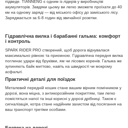
підведе. TIANNENG є одним із лідерів у виробництві
акумуляторів. Завдяки цьому ви легко зможете проїхати до 40
км на одному заряді — від міського офісу до заміського лісу.
Заряджається за 6-8 годин від звичайної розетки.
Гідравлічна вилка і барабанні гальма: комфорт
і контроль
SPARK RIDER PRO створений, щоб дорога відчувалася
максимально рівною та приємною. Гідравлічна передня вилка
поглинає удари від бруківки, ям чи лісових коренів. Гальма же
зупиняють байк миттєво, навіть на швидкості чи мокрому
асфальті.
Практичні деталі для поїздок
Металевий передній кошик стане вашим вірним помічником у
дорозі, вона міцна, з антикорозійним покриттям, там легко
помістяться напої та інші корисні у дорозі дрібниці. Також є
сигналізація, котра стане надійним захистом від посягання на
ваш транспорт третіми особами.
Безпека на дорозі