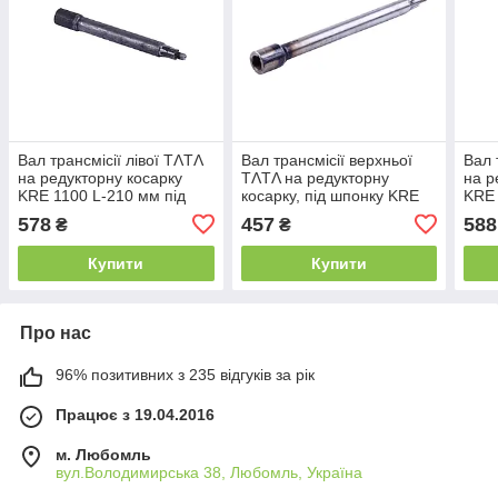
Вал трансмісії лівої TΛTΛ
Вал трансмісії верхньої
Вал 
на редукторну косарку
TΛTΛ на редукторну
на р
KRE 1100 L-210 мм під
косарку, під шпонку KRE
KRE 
шліци
1100, L-300 мм
шліц
578
457
588
₴
₴
Купити
Купити
Про нас
96% позитивних з 235 відгуків за рік
Працює з 19.04.2016
м. Любомль
вул.Володимирська 38, Любомль, Україна