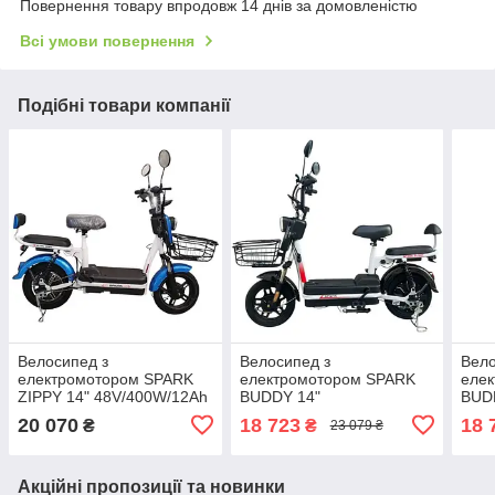
Повернення товару впродовж 14 днів за домовленістю
Всі умови повернення
Подібні товари компанії
Велосипед з
Велосипед з
Вело
електромотором SPARK
електромотором SPARK
еле
ZIPPY 14" 48V/400W/12Ah
BUDDY 14"
BUD
Синій
48V/500W/12Ah Чорний
48V/
20 070
18 723
18 
₴
₴
23 079 ₴
Акційні пропозиції та новинки