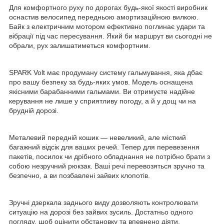
Для комфортного руху по дорогах будь-якої якості виробник
оснастив велосипед передньою амортизаційною вилкою.
Байк з електричним мотором ефективно поглинає удари та
вібрації під час пересування. Який би маршрут ви сьогодні не
обрали, рух залишатиметься комфортним.
SPARK Volt має продуману систему гальмування, яка дбає
про вашу безпеку за будь-яких умов. Модель оснащена
якісними барабанними гальмами. Ви отримуєте надійне
керування не лише у сприятливу погоду, а й у дощ чи на
брудній дорозі.
Металевий передній кошик — невеликий, але місткий
багажний відсік для ваших речей. Тепер для перевезення
пакетів, посилок чи дрібного обладнання не потрібно брати з
собою незручний рюкзак. Ваші речі перевозяться зручно та
безпечно, а ви позбавлені зайвих клопотів.
Зручні дзеркала заднього виду дозволяють контролювати
ситуацію на дорозі без зайвих зусиль. Достатньо одного
погляду, щоб оцінити обстановку та впевнено діяти.