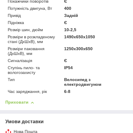
Покажчики поворотів
Є
Потужність двигуна, Вт
400
Привід
Задній
Підніжка
Є
Розмір шин, дюйм
10-2,5
Розміри в розкладеному
1490х650х1050
стані (ДхШхВ), мм
Розміри паковання
1250х300х650
(ДхШхВ), мм
Сигналізація
Є
Ступінь пило- та
IP54
вологозахисту
Тип
Велосипед з
електродвигуном
Час заряджання, рік
6-8
Приховати
Умови доставки
Нова Пошта