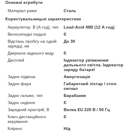
Основні атрибути
Матеріал рами
Сталь
Користувальницькі характеристики
Акумулятор: В (А·год), тип
Lead-Acid 48В (12 А·год)
Велосипедні педалі
Є
Відстань пробігу на одній
До 30
зарядці, км
Дзеркала заднього виду
Є
Дисплей
Індикатор увімкнення
дальнього світла. Індикатор
заряду батареї
Задня підвіска
Амортизація
Задня фара
Габаритний ліхтар / стоп-
сигнал
Заднє гальмо, тип
Барабанне
Заднє сидіння
Є
Зарядний пристрій, В
Вилка EU 220 В / 50 Гц
Ключ дистанційного
Є
керування
Кліренс
Н/д