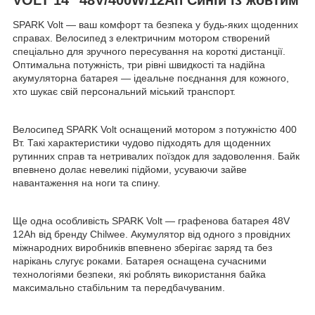
SPARK Volt — ваш комфорт та безпека у будь-яких щоденних
справах. Велосипед з електричним мотором створений
спеціально для зручного пересування на короткі дистанції.
Оптимальна потужність, три рівні швидкості та надійна
акумуляторна батарея — ідеальне поєднання для кожного,
хто шукає свій персональний міський транспорт.
Велосипед SPARK Volt оснащений мотором з потужністю 400
Вт. Такі характеристики чудово підходять для щоденних
рутинних справ та нетривалих поїздок для задоволення. Байк
впевнено долає невеликі підйоми, усуваючи зайве
навантаження на ноги та спину.
Ще одна особливість SPARK Volt — графенова батарея 48V
12Ah від бренду Chilwee. Акумулятор від одного з провідних
міжнародних виробників впевнено зберігає заряд та без
нарікань слугує роками. Батарея оснащена сучасними
технологіями безпеки, які роблять використання байка
максимально стабільним та передбачуваним.