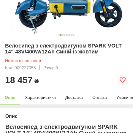
Велосипед з електродвигуном SPARK VOLT
14" 48V/400W/12Ah Синій із жовтим
Немає в наявності
Код: 000227055
Роздріб
18 457
₴
Опис
Характеристики
Доставка
Оплата
Умови п
Опис
Велосипед з електродвигуном SPARK
VOLT 14" 48V/400W/12Ah Синій із жовтим