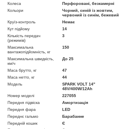
Колеса
Перфоровані, безкамерні
Кольори
Чорний, синій із жовтим,
червоний із синім, бежевий
Круїз-контроль
Немає
Кут підйому
14
Кількість передач
3
(режимів)
Максимальна
150
вантажопідйомність, кг
Максимальна швидкість,
До 25
км/ч
Маса брутто, кг
47
Маса нетто, кг
44
Мoдель
SPARK VOLT 14"
48V/400W/12Ah
Номер моделі
227055
Передня підвіска
Амортизація
Передня фара
LED
Переднє гальмо
Барабанне
Передній кошик
Є