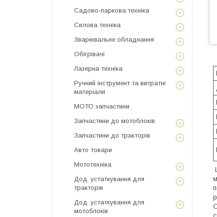
Садово-паркова техніка
Силова техніка
Зварювальне обладнання
Обігрівачі
Лазерна техніка
Ручний інструмент та витратні
матеріали
МОТО запчастини
Запчастини до мотоблоків
Запчастини до тракторів
Авто товари
Мототехніка
Ш
м
Дод. устаткування для
п
тракторів
р
Дод. устаткування для
С
мотоблоків
с