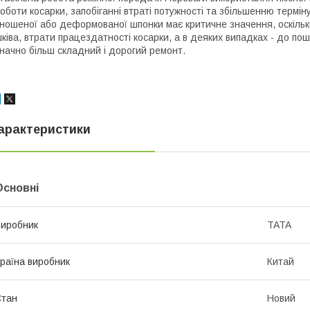
оботи косарки, запобіганні втраті потужності та збільшенню термі
ношеної або деформованої шпонки має критичне значення, оскільк
ківа, втрати працездатності косарки, а в деяких випадках - до по
начно більш складний і дорогий ремонт.
арактеристики
Основні
иробник
TATA
раїна виробник
Китай
Стан
Новий