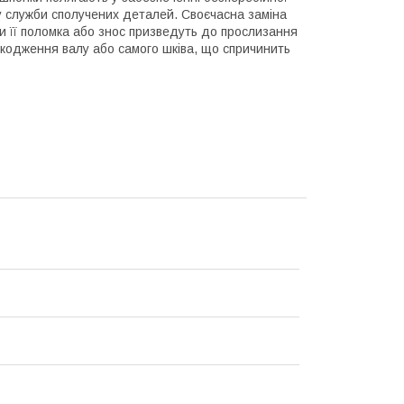
ну служби сполучених деталей. Своєчасна заміна
и її поломка або знос призведуть до прослизання
шкодження валу або самого шківа, що спричинить