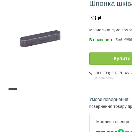
Шпонка шків
33 ₴
Мінімальна сума замов
В наявності
Код:
4956
Купити
+380 (98) 282-78-46
0982827846
повернення товару п