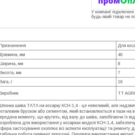
У компанії підключені
будь-який товар не п
Призначення
Для кос
Довжина, мм
40
Ширина, мм
8
Висота, мм
7
Вага, г
16
Виробник
TT AGR
понка шківа TΛTΛ на косарку КСН-1,4 - це невеликий, але надзви
еталевим бруском або сегментом, який встановлюється в пази на вал
ередача моменту, що крутить, від валу до шківа, запобігаючи їх в
озроблена для використання у косарках моделі КСН-1,4, забезпечу
фера застосування охоплює всі аспекти експлуатації та ремонту да
табільна робота ремінної передачі. Переваги використання якісної