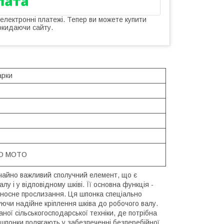
 електронні платежі. Тепер ви можете купити
окидаючи сайту.
арки
O MOTO
чайно важливий сполучний елемент, що є
у і у відповідному шківі. Її основна функція -
ідносне прослизання. Ця шпонка спеціально
ючи надійне кріплення шківа до робочого валу.
ної сільськогосподарської техніки, де потрібна
 шпонки полягають у забезпеченні безперебійної