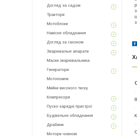
р
Догляд за садом
з
Трактори
ш
з
Мотоблоки
Навісне обладнання
Догляд за газоном
Зварювальні апарати
Х
Маски зварювальника
Генератори
Мотопомпи
Мийки високого тиску
Компресори
В
Пуско-зарядні пристрої
К
Будівельне обладнання
Драбини
Мотори човнові