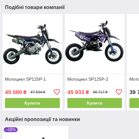
Подібні товари компанії
Мотоцикл SP125P-1
Мотоцикл SP125P-2
Мот
45 080
45 933
39 
₴
₴
47 594 ₴
48 717 ₴
Купити
Купити
Акційні пропозиції та новинки
–18%