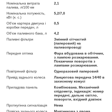
Номінальна витрата
2,1
палива, л/100 км
Номінальна потужність,
5,2/7,0
кВт (к. с.)
Об'єм картера двигуна і
0,5
коробки передач, л
Об'єм паливного бака, л
4,2
Паливні фільтри
Змінний сітчастий
(паперовий) на
паливопроводі
Передня оптика
Фара вбудована в обтічник,
з лампою розжарювання.
Покажчики поворотів з
лампами розжарювання.
Повітряний фільтр
Одноразовий паперовий
Привід заднього колеса
Ланцюгова передача 14/40 в
захисному кожусі
Приладова панель
Комбінована. Механічний
спідометр, індикація: номер
передачі, дальнє світло,
повороти, вхідний дзвінок
Протиугінна сигналізація
Нема
Підвіска заднього колеса
Маятникова з двома