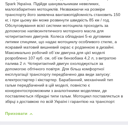
Spark Україна. Підійде шанувальникам невеликих,
малогабаритних мотоциклів. Незважаючи на розміри
транспорту його заявлена вантажопідйомність становить 150
кг, і при цьому він може розвинути швидкість 85 км / год.
Обслуговування всієї системи мотоцикла проходить за
допомогою напівсинтетичного моторного масла для
чотиритактних двигунів. Колеса обладнані 5-ю дуговими
литими спицями, що надає мотоциклу особливого стилю, а
яскравий матовий вишневий окрас є родзинкою в дизайні.
Максимально робочий об`єм двигуна для цієї моделі
розроблено 107 куб. см, об`єм бензобака 4,2 л, з витратою
палива 2 л. Чотиритактний двигун охолоджується за
допомогою обтічного повітря. Для більш комфортної
експлуатації транспорту передбачено два види запуску:
електростартер і кікстартер. Барабанний, механічний тип
гальм передбачений в цій моделі, повністю є
конкурентоспроможним з аналогічними моделями, де
поставляються гібридні типи гальм. Мотоцикл поставляється в
збірці з доставкою по всій Україні і гарантією на транспорт.
Приховати