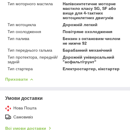
Тип моторного мастила
Напівсинтетичне моторне
мастило класу SG, SF або
вище для 4-тактних
мотоциклетних двигунів
Тип мотоцикла
Дорожній легкий
Тип охолодження
Повітряне охолодження
Тип палива
Бензин з октановим числом
не нижче 92
Тип переднього гальма
Барабанний механічний
Тип протектора, передній/
Дорожній універсальний
задній
"асфальт/грунт"
Тип стартера
Електростартер, кікстартер
Приховати
Умови доставки
Нова Пошта
Самовивіз
Всі умови доставки