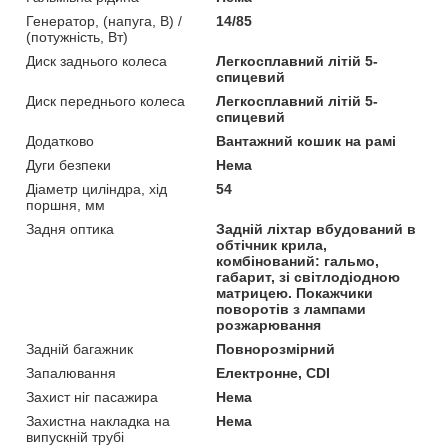
Генератор, (напуга, В) /
14/85
(потужність, Вт)
Диск заднього колеса
Легкосплавний літій 5-
спицевий
Диск переднього колеса
Легкосплавний літій 5-
спицевий
Додатково
Вантажний кошик на рамі
Дуги безпеки
Нема
Діаметр циліндра, хід
54
поршня, мм
Задня оптика
Задній ліхтар вбудований в
обтічник крила,
комбінований: гальмо,
габарит, зі світлодіодною
матрицею. Покажчики
поворотів з лампами
розжарювання
Задній багажник
Повнорозмірний
Запалювання
Електронне, CDI
Захист ніг пасажира
Нема
Захистна накладка на
Нема
випускній трубі