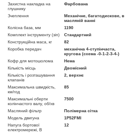
Захистна накладка на
Фарбована
глушнику
Зчеплення
Механічне, багатодискове, в
масляній ванні
Колісна база, мм
1190
Комплект інструменту (зіп)
Стандартний
Конструкційна маса, кг
82
Коробка передач
механічна 4-ступінчаста,
кругова (схема -0-1-2-3-4-)
Кофр для мотошолома
Нема
Кількість місць
Двомісний
Кількість і розташування
2, верхнє
клапанів
Максимальна швидкість,
85
км/год
Максимальні оберти
7500
колінчастого валу, об/хв
Масляний фільтр
Полімерна сітка
Модель двигуна
1P52FMI
Напуга бортової
12
електромережі, В