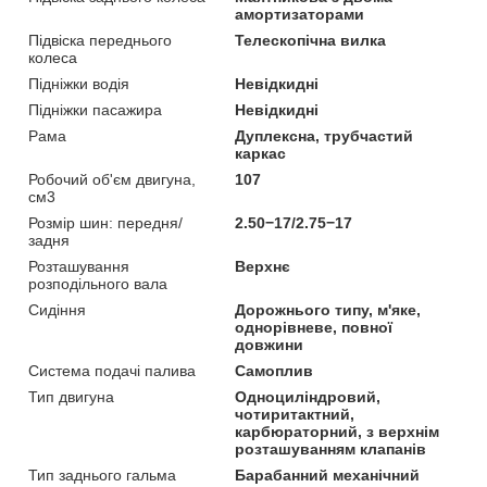
амортизаторами
Підвіска переднього
Телескопічна вилка
колеса
Підніжки водія
Невідкидні
Підніжки пасажира
Невідкидні
Рама
Дуплексна, трубчастий
каркас
Робочий об'єм двигуна,
107
см3
Розмір шин: передня/
2.50−17/2.75−17
задня
Розташування
Верхнє
розподільного вала
Сидіння
Дорожнього типу, м'яке,
однорівневе, повної
довжини
Система подачі палива
Самоплив
Тип двигуна
Одноциліндровий,
чотиритактний,
карбюраторний, з верхнім
розташуванням клапанів
Тип заднього гальма
Барабанний механічний