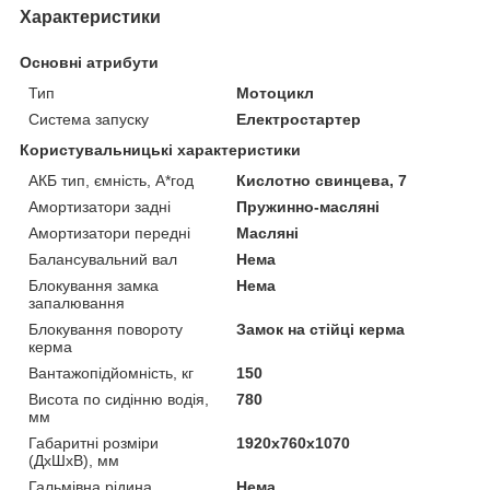
Характеристики
Основні атрибути
Тип
Мотоцикл
Система запуску
Електростартер
Користувальницькі характеристики
АКБ тип, ємність, А*год
Кислотно свинцева, 7
Амортизатори задні
Пружинно-масляні
Амортизатори передні
Масляні
Балансувальний вал
Нема
Блокування замка
Нема
запалювання
Блокування повороту
Замок на стійці керма
керма
Вантажопідйомність, кг
150
Висота по сидінню водія,
780
мм
Габаритні розміри
1920х760х1070
(ДхШхВ), мм
Гальмівна рідина
Нема