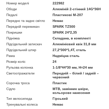
Номер моделі
222982
Ободи
Алюміній 2-стінний 14G*36H
Педалі
Пластикові М-207
Переднє та заднє світло
Немає
Передній перемикач
SPARK TZ500
Покришки
SPARK 24*2,35
Підніжка
Складана, в комплекті
Підсідельний затискач
Алюмінієвий квік 31,8 мм
Підсідельний штир
27,2*300*1,4T, сталь
Рама
Надміцна сталь
Розмір коліс
24
Рульова колонка
1-1/8*44*30 мм, H=24 мм
Светоотражатели
Передній – білий / задній –
червоний
Сорочка троса
Пластик
Сідло
MTB, замінник шкіри,
кольорове нанесення
Тип велосипеда
Гірський
Тренувальні колеса
Немає