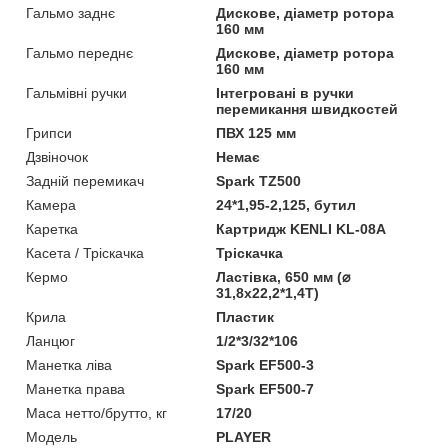
Гальмо заднє
Дискове, діаметр ротора
160 мм
Гальмо переднє
Дискове, діаметр ротора
160 мм
Гальмівні ручки
Інтегровані в ручки
перемикання швидкостей
Грипси
ПВХ 125 мм
Дзвіночок
Немає
Задній перемикач
Spark TZ500
Камера
24*1,95-2,125, бутил
Каретка
Картридж KENLI KL-08A
Касета / Тріскачка
Тріскачка
Кермо
Ластівка, 650 мм (⌀
31,8х22,2*1,4Т)
Крила
Пластик
Ланцюг
1/2*3/32*106
Манетка ліва
Spark EF500-3
Манетка права
Spark EF500-7
Маса нетто/брутто, кг
17/20
Мoдель
PLAYER