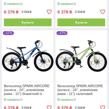
синім
В наявності
В наявності
6 376
6 376
₴
₴
7 723 ₴
7 723 ₴
Купити
Купити
–17%
–17%
Велосипед SPARK AIRCORE
Велосипед SPARK AIRCORE
(колеса - 24", алюмінієва
(колеса - 24", алюмінієва
рама - 11") блакитний із
рама - 11") салатовий
темно-синім
В наявності
В наявності
6 376
6 376
₴
₴
7 723 ₴
7 723 ₴