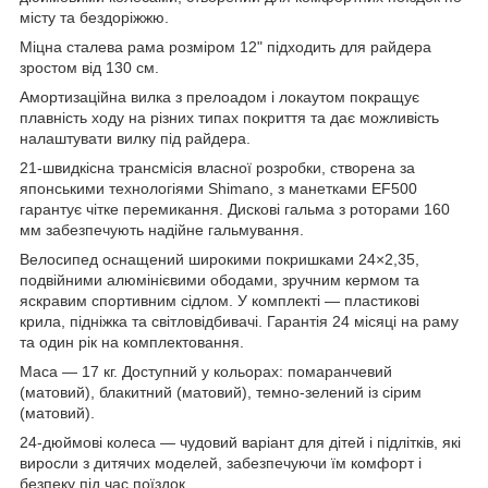
місту та бездоріжжю.
Міцна сталева рама розміром 12" підходить для райдера
зростом від 130 см.
Амортизаційна вилка з прелоадом і локаутом покращує
плавність ходу на різних типах покриття та дає можливість
налаштувати вилку під райдера.
21-швидкісна трансмісія власної розробки, створена за
японськими технологіями Shimano, з манетками EF500
гарантує чітке перемикання. Дискові гальма з роторами 160
мм забезпечують надійне гальмування.
Велосипед оснащений широкими покришками 24×2,35,
подвійними алюмінієвими ободами, зручним кермом та
яскравим спортивним сідлом. У комплекті — пластикові
крила, підніжка та світловідбивачі. Гарантія 24 місяці на раму
та один рік на комплектовання.
Маса — 17 кг. Доступний у кольорах: помаранчевий
(матовий), блакитний (матовий), темно-зелений із сірим
(матовий).
24-дюймові колеса — чудовий варіант для дітей і підлітків, які
виросли з дитячих моделей, забезпечуючи їм комфорт і
безпеку під час поїздок.