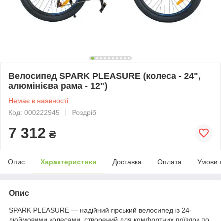
Велосипед SPARK PLEASURE (колеса - 24",
алюмінієва рама - 12")
Немає в наявності
Код: 000222945
Роздріб
7 312
₴
Опис
Характеристики
Доставка
Оплата
Умови 
Опис
SPARK PLEASURE — надійний гірський велосипед із 24-
дюймовими колесами, створений для комфортних поїздок по