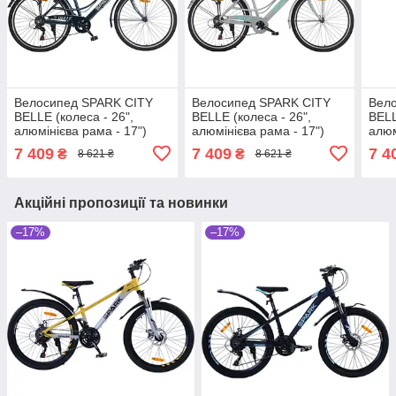
Велосипед SPARK CITY
Велосипед SPARK CITY
Вел
BELLE (колеса - 26",
BELLE (колеса - 26",
BELL
алюмінієва рама - 17")
алюмінієва рама - 17")
алюм
темно-синій
сірий
перс
7 409
7 409
7 4
₴
₴
8 621 ₴
8 621 ₴
Акційні пропозиції та новинки
–17%
–17%