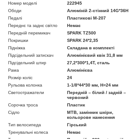
Номер моделі
222945
Ободи
Алюміній 2-стінний 14G*36H
Педалі
Пластикові М-207
Переднє та заднє світло
Немає
Передній перемикач
SPARK TZ500
Покришки
SPARK 24*2,35
Підніжка
Складана в комплекті
Підсідельний затискач
Алюмінієвий квік 31,8 мм
Підсідельний штир
27,2*300*1,4T, сталь
Рама
Алюмінієва
Розмір коліс
24
Рульова колонка
1-1/8*44*30 мм, H=24 мм
Светоотражатели
Передній – білий / задній –
червоний
Сорочка троса
Пластик
Сідло
MTB, замінник шкіри,
кольорове нанесення
Тип велосипеда
Гірський
Тренувальні колеса
Немає