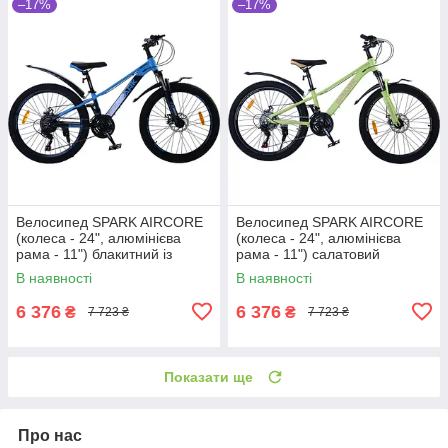
–17%
–17%
Велосипед SPARK AIRCORE
Велосипед SPARK AIRCORE
(колеса - 24", алюмінієва
(колеса - 24", алюмінієва
рама - 11") блакитний із
рама - 11") салатовий
темно-синім
В наявності
В наявності
6 376
6 376
₴
₴
7 723 ₴
7 723 ₴
Показати ще
Про нас