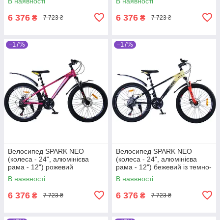
В наявності
В наявності
6 376
6 376
₴
₴
7 723 ₴
7 723 ₴
–17%
–17%
Велосипед SPARK NEO
Велосипед SPARK NEO
(колеса - 24", алюмінієва
(колеса - 24", алюмінієва
рама - 12") рожевий
рама - 12") бежевий із темно-
синім
В наявності
В наявності
6 376
6 376
₴
₴
7 723 ₴
7 723 ₴