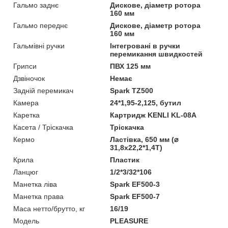
Гальмо заднє
Дискове, діаметр ротора
160 мм
Гальмо переднє
Дискове, діаметр ротора
160 мм
Гальмівні ручки
Інтегровані в ручки
перемикання швидкостей
Грипси
ПВХ 125 мм
Дзвіночок
Немає
Задній перемикач
Spark TZ500
Камера
24*1,95-2,125, бутил
Каретка
Картридж KENLI KL-08A
Касета / Тріскачка
Тріскачка
Кермо
Ластівка, 650 мм (⌀
31,8х22,2*1,4Т)
Крила
Пластик
Ланцюг
1/2*3/32*106
Манетка ліва
Spark EF500-3
Манетка права
Spark EF500-7
Маса нетто/брутто, кг
16/19
Мoдель
PLEASURE