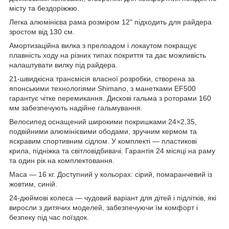
місту та бездоріжжю.
Легка алюмінієва рама розміром 12" підходить для райдера
зростом від 130 см.
Амортизаційна вилка з прелоадом і локаутом покращує
плавність ходу на різних типах покриття та дає можливість
налаштувати вилку під райдера.
21-швидкісна трансмісія власної розробки, створена за
японськими технологіями Shimano, з манетками EF500
гарантує чітке перемикання. Дискові гальма з роторами 160
мм забезпечують надійне гальмування.
Велосипед оснащений широкими покришками 24×2,35,
подвійними алюмінієвими ободами, зручним кермом та
яскравим спортивним сідлом. У комплекті — пластикові
крила, підніжка та світловідбивачі. Гарантія 24 місяці на раму
та один рік на комплектовання.
Маса — 16 кг. Доступний у кольорах: сірий, помаранчевий із
жовтим, синій.
24-дюймові колеса — чудовий варіант для дітей і підлітків, які
виросли з дитячих моделей, забезпечуючи їм комфорт і
безпеку під час поїздок.