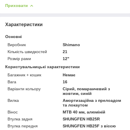
Приховати
Характеристики
Основні
Виробник
Shimano
Кількість швидкостей
21
Розмір рами
12"
Користувальницькі характеристики
Багажник + кошик
Немає
Вага
16
Варіанти кольору
Сірий, помаранчевий з
жовтим, синій
Вилка
Амортизаційна з прелоадом
та локаутом
Вінос
МТВ 40 мм, алюміній
Втулка задня
SHUNGFEN HB25R
Втулка передня
SHUNGFEN HB25F з віссю