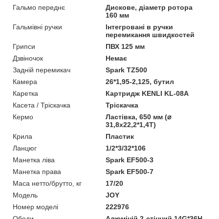
Гальмо переднє
Дискове, діаметр ротора
160 мм
Гальмівні ручки
Інтегровані в ручки
перемикання швидкостей
Грипси
ПВХ 125 мм
Дзвіночок
Немає
Задній перемикач
Spark TZ500
Камера
26*1,95-2,125, бутил
Каретка
Картридж KENLI KL-08A
Касета / Тріскачка
Тріскачка
Кермо
Ластівка, 650 мм (⌀
31,8х22,2*1,4Т)
Крила
Пластик
Ланцюг
1/2*3/32*106
Манетка ліва
Spark EF500-3
Манетка права
Spark EF500-7
Маса нетто/брутто, кг
17/20
Мoдель
JOY
Номер моделі
222976
Ободи
Алюміній 2-стінний 14G*36H