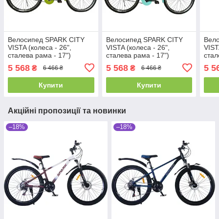
Велосипед SPARK CITY
Велосипед SPARK CITY
Вел
VISTA (колеса - 26",
VISTA (колеса - 26",
VIST
сталева рама - 17")
сталева рама - 17")
стал
5 568
5 568
5 5
₴
₴
6 466 ₴
6 466 ₴
Купити
Купити
Акційні пропозиції та новинки
–18%
–18%