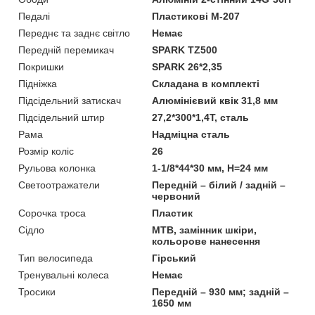
Педалі
Пластикові М-207
Переднє та заднє світло
Немає
Передній перемикач
SPARK TZ500
Покришки
SPARK 26*2,35
Підніжка
Складана в комплекті
Підсідельний затискач
Алюмінієвий квік 31,8 мм
Підсідельний штир
27,2*300*1,4T, сталь
Рама
Надміцна сталь
Розмір коліс
26
Рульова колонка
1-1/8*44*30 мм, H=24 мм
Светоотражатели
Передній – білий / задній –
червоний
Сорочка троса
Пластик
Сідло
MTB, замінник шкіри,
кольорове нанесення
Тип велосипеда
Гірський
Тренувальні колеса
Немає
Тросики
Передній – 930 мм; задній –
1650 мм