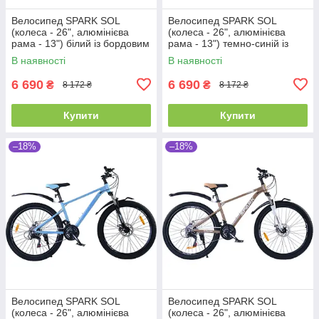
Велосипед SPARK SOL
Велосипед SPARK SOL
(колеса - 26", алюмінієва
(колеса - 26", алюмінієва
рама - 13") білий із бордовим
рама - 13") темно-синій із
синім
В наявності
В наявності
6 690
6 690
₴
₴
8 172 ₴
8 172 ₴
Купити
Купити
–18%
–18%
Велосипед SPARK SOL
Велосипед SPARK SOL
(колеса - 26", алюмінієва
(колеса - 26", алюмінієва