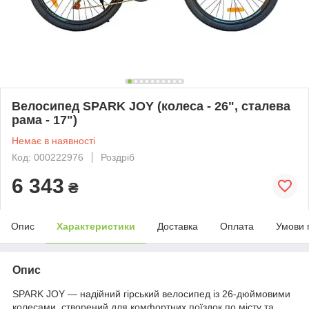
Велосипед SPARK JOY (колеса - 26", сталева
рама - 17")
Немає в наявності
Код: 000222976
Роздріб
6 343
₴
Опис
Характеристики
Доставка
Оплата
Умови 
Опис
SPARK JOY — надійний гірський велосипед із 26-дюймовими
колесами, створений для комфортних поїздок по місту та