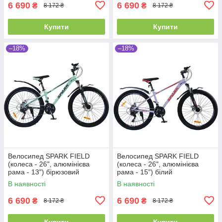
6 690
6 690
₴
₴
8 172 ₴
8 172 ₴
Купити
Купити
–18%
–18%
Велосипед SPARK FIELD
Велосипед SPARK FIELD
(колеса - 26", алюмінієва
(колеса - 26", алюмінієва
рама - 13") бірюзовий
рама - 15") білий
В наявності
В наявності
6 690
6 690
₴
₴
8 172 ₴
8 172 ₴
Купити
Купити