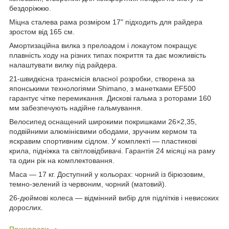
бездоріжжю.
Міцна сталева рама розміром 17" підходить для райдера
зростом від 165 см.
Амортизаційна вилка з прелоадом і локаутом покращує
плавність ходу на різних типах покриття та дає можливість
налаштувати вилку під райдера.
21-швидкісна трансмісія власної розробки, створена за
японськими технологіями Shimano, з манетками EF500
гарантує чітке перемикання. Дискові гальма з роторами 160
мм забезпечують надійне гальмування.
Велосипед оснащений широкими покришками 26×2,35,
подвійними алюмінієвими ободами, зручним кермом та
яскравим спортивним сідлом. У комплекті — пластикові
крила, підніжка та світловідбивачі. Гарантія 24 місяці на раму
та один рік на комплектовання.
Маса — 17 кг. Доступний у кольорах: чорний із бірюзовим,
темно-зелений із червоним, чорний (матовий).
26-дюймові колеса — відмінний вибір для підлітків і невисоких
дорослих.
Приховати