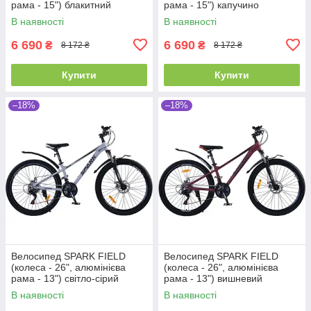
рама - 15") блакитний
рама - 15") капучино
В наявності
В наявності
6 690
6 690
₴
₴
8 172 ₴
8 172 ₴
Купити
Купити
–18%
–18%
Велосипед SPARK FIELD
Велосипед SPARK FIELD
(колеса - 26", алюмінієва
(колеса - 26", алюмінієва
рама - 13") світло-сірий
рама - 13") вишневий
В наявності
В наявності