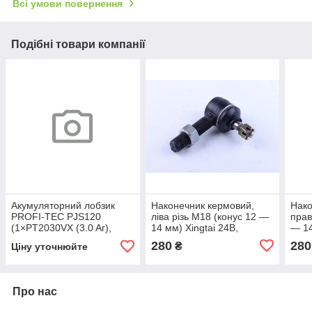
Всі умови повернення
Подібні товари компанії
Акумуляторний лобзик
Наконечник кермовий,
Нако
PROFI-TEC PJS120
ліва різь М18 (конус 12 —
прав
(1×PT2030VX (3.0 Aг),
14 мм) Xingtai 24B,
— 14
зарядний пристрій, кейс
Shifeng 244, Taishan 24
Shif
280
280
₴
Ціну уточнюйте
Про нас