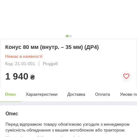
Конус 80 мм (внутр. – 35 мм) (ДР4)
Немає в наявності
Код: 21-01-001
Роздріб
1 940
₴
Опис
Характеристики
Доставка
Оплата
Умови п
Опис
Перед відправкою товару обов'язково узгодьте з менеджером
сумісність обладнання з вашим мотоблоком або трактором.