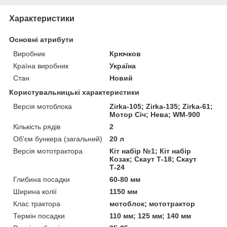
Характеристики
Основні атрибути
Виробник
Крючков
Країна виробник
Україна
Стан
Новий
Користувальницькі характеристики
Версія мотоблока
Zirka-105; Zirka-135; Zirka-61;
Мотор Січ; Нева; WM-900
Кількість рядів
2
Об'єм бункера (загальний)
20 л
Версія мототрактора
Кіт набір №1; Кіт набір
Козак; Скаут Т-18; Скаут
Т-24
Глибина посадки
60-80 мм
Ширина колії
1150 мм
Клас трактора
мотоблок; мототрактор
Термін посадки
110 мм; 125 мм; 140 мм