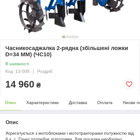
Часникосаджалка 2-рядна (збільшені ложки
D=34 MM) (ЧС10)
В наявності
Код: 13-008
Роздріб
14 960
₴
Опис
Характеристики
Доставка
Оплата
Умови п
Опис
Агрегатується з мотоблоками і мототракторами потужністю від
6 к. с. Ґрунт потребує підготовки. Для посадки необхідно