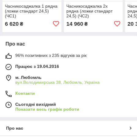
Часникосаджалка 1 рядна
Часникосаджалка 2х
Часн
(ложки стандарт 24,5)
рядна (ложки стандарт
рядн
(ЧС1)
24,5) (ЧС2)
24,5
6 620
14 960
20 
₴
₴
Про нас
96% позитивних з 235 відгуків за рік
Працює з 19.04.2016
м. Любомль
вул.Володимирська 38, Любомль, Україна
Контакти
Сьогодні вихідний
Показати весь графік роботи
Про нас