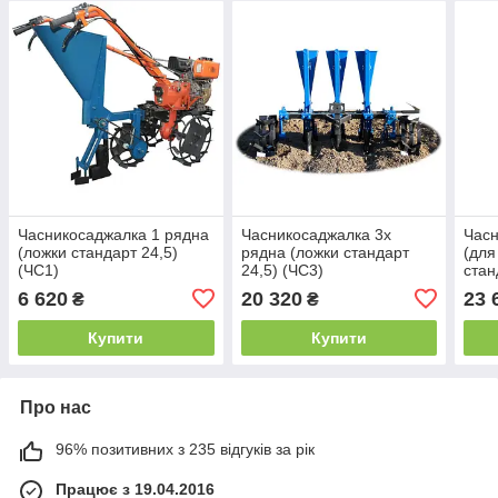
Часникосаджалка 1 рядна
Часникосаджалка 3х
Часн
(ложки стандарт 24,5)
рядна (ложки стандарт
(для
(ЧС1)
24,5) (ЧС3)
стан
6 620
20 320
23 
₴
₴
Купити
Купити
Про нас
96% позитивних з 235 відгуків за рік
Працює з 19.04.2016