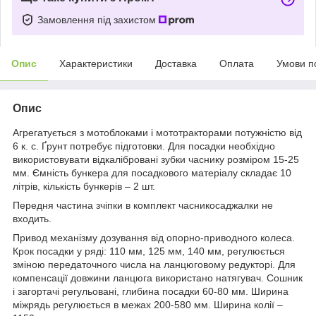
Замовлення під захистом
Опис
Характеристики
Доставка
Оплата
Умови п
Опис
Агрегатується з мотоблоками і мототракторами потужністю від
6 к. с. Ґрунт потребує підготовки. Для посадки необхідно
використовувати відкалібровані зубки часнику розміром 15-25
мм. Ємність бункера для посадкового матеріалу складає 10
літрів, кількість бункерів – 2 шт.
Передня частина зчіпки в комплект часникосаджалки не
входить.
Привод механізму дозування від опорно-приводного колеса.
Крок посадки у ряді: 110 мм, 125 мм, 140 мм, регулюється
зміною передаточного числа на ланцюговому редукторі. Для
компенсації довжини ланцюга використано натягувач. Сошник
і загортачі регульовані, глибина посадки 60-80 мм. Ширина
міжрядь регулюється в межах 200-580 мм. Ширина колії –