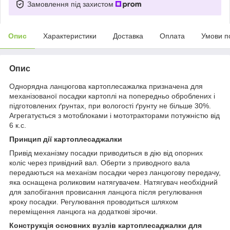
Замовлення під захистом
Опис
Характеристики
Доставка
Оплата
Умови п
Опис
Однорядна ланцюгова картоплесажалка призначена для
механізованої посадки картоплі на попередньо оброблених і
підготовлених ґрунтах, при вологості ґрунту не більше 30%.
Агрегатується з мотоблоками і мототракторами потужністю від
6 к.с.
Принцип дії картоплесаджалки
Привід механізму посадки приводиться в дію від опорних
коліс через привідний вал. Оберти з приводного вала
передаються на механізм посадки через ланцюгову передачу,
яка оснащена роликовим натягувачем. Натягувач необхідний
для запобігання провисання ланцюга після регулювання
кроку посадки. Регулювання проводиться шляхом
переміщення ланцюга на додаткові зірочки.
Конструкція основних вузлів картоплесаджалки для