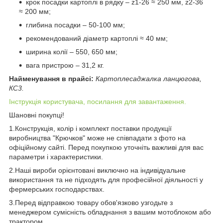
крок посадки картоплі в рядку – z1-26 ≈ 250 мм, z2-36
≈ 200 мм;
глибина посадки – 50-100 мм;
рекомендований діаметр картоплі ≈ 40 мм;
ширина колії – 550, 650 мм;
вага пристрою – 31,2 кг.
Найменування в прайсі:
Картоплесаджалка ланцюгова,
КС3.
Інструкція користувача, посилання для завантаження.
Шановні покупці!
1.Конструкція, колір і комплект поставки продукції
виробництва "Крючков" може не співпадати з фото на
офіційному сайті. Перед покупкою уточніть важливі для вас
параметри і характеристики.
2.Наші вироби орієнтовані виключно на індивідуальне
використання та не підходять для професійної діяльності у
фермерських господарствах.
3.Перед відправкою товару обов'язково узгодьте з
менеджером сумісність обладнання з вашим мотоблоком або
трактором.