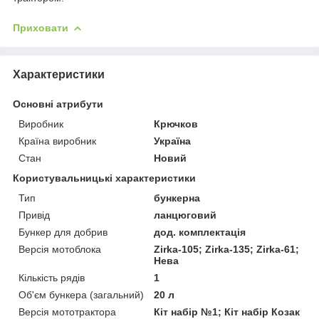
Приховати
Характеристики
Основні атрибути
Виробник
Крючков
Країна виробник
Україна
Стан
Новий
Користувальницькі характеристики
Тип
бункерна
Привід
ланцюговий
Бункер для добрив
дод. комплектація
Версія мотоблока
Zirka-105; Zirka-135; Zirka-61;
Нева
Кількість рядів
1
Об'єм бункера (загальний)
20 л
Версія мототрактора
Кіт набір №1; Кіт набір Козак