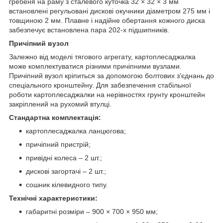
гребеня на раму з сталевого куточка 32 × 32 × 3 мм
встановлені регульовані дискові окучники діаметром 275 мм і
товщиною 2 мм. Плавне і надійне обертання кожного диска
забезпечує встановлена пара 202-х підшипників.
Причіпний вузол
Залежно від моделі тягового агрегату, картоплесаджалка
може комплектуватися різними причіпними вузлами.
Причіпний вузол кріпиться за допомогою болтових з'єднань до
спеціального кронштейну. Для забезпечення стабільної
роботи картоплесаджалки на нерівностях грунту кронштейн
закріплений на рухомий втулці.
Стандартна комплектація:
картоплесаджалка ланцюгова;
причіпний пристрій;
привідні колеса – 2 шт.;
дискові загортачі – 2 шт.;
сошник кілевидного типу.
Технічні характеристики:
габаритні розміри – 900 × 700 × 950 мм;