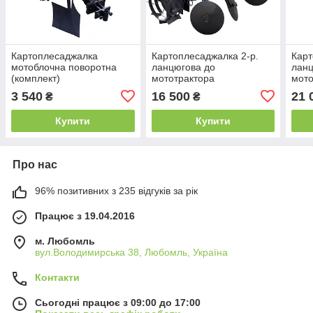
Картоплесаджалка
Картоплесаджалка 2-р.
Карт
мотоблочна поворотна
ланцюгова до
ланц
(комплект)
мототрактора
мото
(регульоване міжряддя),
для 
3 540
16 500
21 
₴
₴
КС18
(рег
(КС2
Купити
Купити
Про нас
96% позитивних з 235 відгуків за рік
Працює з 19.04.2016
м. Любомль
вул.Володимирська 38, Любомль, Україна
Контакти
Сьогодні працює з 09:00 до 17:00