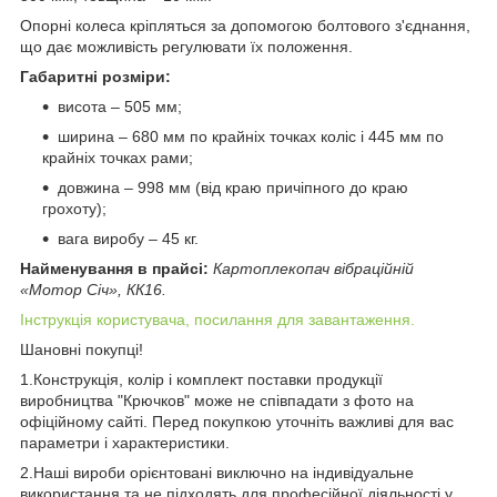
Опорні колеса кріпляться за допомогою болтового з'єднання,
що дає можливість регулювати їх положення.
Габаритні розміри:
висота – 505 мм;
ширина – 680 мм по крайніх точках коліс і 445 мм по
крайніх точках рами;
довжина – 998 мм (від краю причіпного до краю
грохоту);
вага виробу – 45 кг.
Найменування в прайсі:
Картоплекопач вібраційній
«Мотор Січ», КК16.
Інструкція користувача, посилання для завантаження.
Шановні покупці!
1.Конструкція, колір і комплект поставки продукції
виробництва "Крючков" може не співпадати з фото на
офіційному сайті. Перед покупкою уточніть важливі для вас
параметри і характеристики.
2.Наші вироби орієнтовані виключно на індивідуальне
використання та не підходять для професійної діяльності у