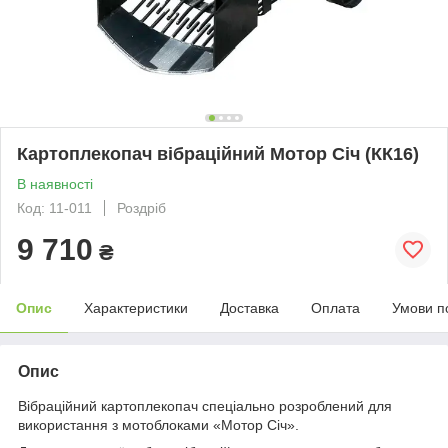
Картоплекопач вібраційний Мотор Січ (КК16)
В наявності
Код: 11-011
Роздріб
9 710
₴
Опис
Характеристики
Доставка
Оплата
Умови п
Опис
Вібраційний картоплекопач спеціально розроблений для
використання з мотоблоками «Мотор Січ».