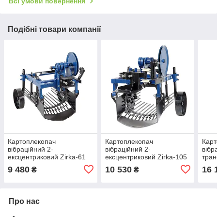
Всі умови повернення
Подібні товари компанії
Картоплекопач
Картоплекопач
Карт
вібраційний 2-
вібраційний 2-
вібр
ексцентриковий Zirka-61
ексцентриковий Zirka-105
тран
(КК8)
(КК9)
мото
9 480
10 530
16 
₴
₴
(Ска
Про нас