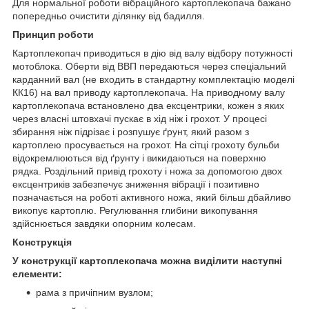
Для нормальної роботи вібраційного картоплекопача бажано
попередньо очистити ділянку від бадилля.
Принцип роботи
Картоплекопач приводиться в дію від валу відбору потужності
мотоблока. Оберти від ВВП передаються через спеціальний
карданний вал (не входить в стандартну комплектацію моделі
КК16) на вал приводу картоплекопача. На приводному валу
картоплекопача встановлено два ексцентрики, кожен з яких
через власні штовхачі пускає в хід ніж і грохот. У процесі
збирання ніж підрізає і розпушує ґрунт, який разом з
картоплею просувається на грохот. На сітці грохоту бульби
відокремлюються від ґрунту і викидаються на поверхню
рядка. Роздільний привід грохоту і ножа за допомогою двох
ексцентриків забезпечує зниження вібрації і позитивно
позначається на роботі активного ножа, який більш дбайливо
викопує картоплю. Регулювання глибини викопування
здійснюється завдяки опорним колесам.
Конструкція
У конструкції картоплекопача можна виділити наступні
елементи:
рама з причіпним вузлом;