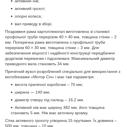
активний ніж;
активний грохот;
опорні колеса;
вал приводу в зборі.
Поздовжня рама картоплекопач виготовлена ​​зі сталевої
профільної труби перерізом 40 × 40 мм, товщина стінки – 2
мм. Поперечна рама виготовлена ​​з профільної труби
перерізом 60 × 30 мм, товщина стінки – 3 мм. Для
забезпечення міцності і надійності конструкції передбачені
додаткові перемички і підсилювачі. Максимальний діаметр
приводного вала становить 34 мм.
Причіпний вузол розроблений спеціально для використання з
мотоблоками «Мотор Січ» і має такі параметри:
висота причіпної коробочки – 70 мм;
ширина — 140 мм;
діаметр отвору під палець – 16,2 мм.
Активний ніж має ширину 382 мм, його товщина
становить 5 мм. Ніж має заточену кромку.
Сітка активного грохоту утворена 15 прутками. Їх довжина –
500 мм, товщина – 10 мм.