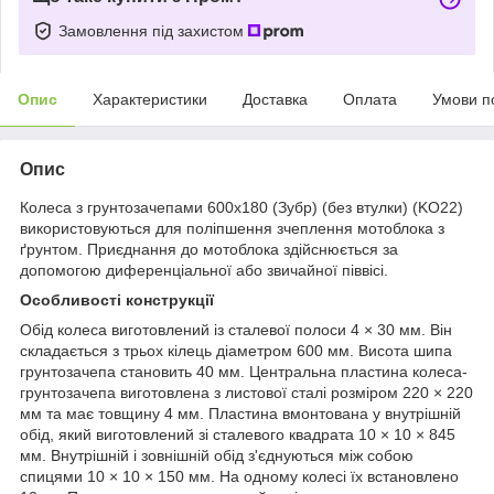
Замовлення під захистом
Опис
Характеристики
Доставка
Оплата
Умови п
Опис
Колеса з грунтозачепами 600х180 (Зубр) (без втулки) (KO22)
використовуються для поліпшення зчеплення мотоблока з
ґрунтом. Приєднання до мотоблока здійснюється за
допомогою диференціальної або звичайної піввісі.
Особливості конструкції
Обід колеса виготовлений із сталевої полоси 4 × 30 мм. Він
складається з трьох кілець діаметром 600 мм. Висота шипа
грунтозачепа становить 40 мм. Центральна пластина колеса-
грунтозачепа виготовлена ​​з листової сталі розміром 220 × 220
мм та має товщину 4 мм. Пластина вмонтована у внутрішній
обід, який виготовлений зі сталевого квадрата 10 × 10 × 845
мм. Внутрішній і зовнішній обід з'єднуються між собою
спицями 10 × 10 × 150 мм. На одному колесі їх встановлено