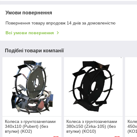
Умови повернення
Повернення товару впродовж 14 днів за домовленістю
Всі умови повернення
Подібні товари компанії
Колеса з грунтозачепами
Колеса з грунтозачепами
Коле
340х110 (Pubert) (без
380х150 (Zirka-105) (без
450х
втулки) (KO2)
втулки) (KO10)
(KO1