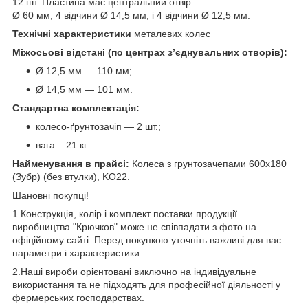
12 шт. Пластина має центральний отвір
Ø 60 мм, 4 відчини Ø 14,5 мм, і 4 відчини Ø 12,5 мм.
Технічні характеристики
металевих колес
Міжосьові відстані (по центрах з’єднувальних отворів):
Ø 12,5 мм — 110 мм;
Ø 14,5 мм — 101 мм.
Стандартна комплектація:
колесо-ґрунтозачіп — 2 шт.;
вага – 21 кг.
Найменування в прайсі:
Колеса з грунтозачепами 600х180
(Зубр) (без втулки), KO22.
Шановні покупці!
1.Конструкція, колір і комплект поставки продукції
виробництва "Крючков" може не співпадати з фото на
офіційному сайті. Перед покупкою уточніть важливі для вас
параметри і характеристики.
2.Наші вироби орієнтовані виключно на індивідуальне
використання та не підходять для професійної діяльності у
фермерських господарствах.