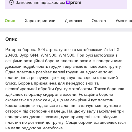
Замовлення під захистом
Опис
Характеристики
Доставка
Оплата
Умови п
Опис
Роторна борона S24 агрегатується з мотоблоками Zirka LX
2040d, Зубр GN4, WM 900, WM 500. При русі мотоблока з
секціями ротаційної борони пластини разом із поперечними
дисками подрібнюють грудки і вирівнюють поверхню грунту.
Одна пластина розрізає великі грудки на відносно тонкі
пласти, інша розпушує цю «нарізку», наводячи фінальний
блиск. Борона призначена для передпосівної та
післязбиральної обробки ґрунту мотоблоком. Також бороною
здійснюють оранку сидератів восени. Ротаційна борона
складається з двох секцій, що мають різний кут пластин.
Кожна секція складається з вала, що закінчується втулкою з
отвором під стопорний палець. На цьому валу закріплені три
поперечних диска з пазами, куди приварені шість ріжучих
пластин по дотичній до грунту. Секції борони встановлюються
на вали редуктора мотоблока.