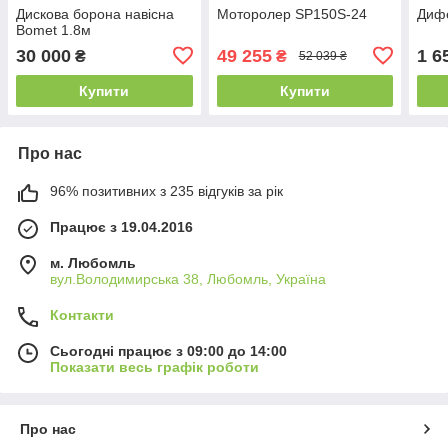
Дискова борона навісна
Моторолер SP150S-24
Дифе
Bomet 1.8м
30 000
49 255
1 6
₴
₴
52 039 ₴
Купити
Купити
Про нас
96% позитивних з 235 відгуків за рік
Працює з 19.04.2016
м. Любомль
вул.Володимирська 38, Любомль, Україна
Контакти
Сьогодні працює з 09:00 до 14:00
Показати весь графік роботи
Про нас