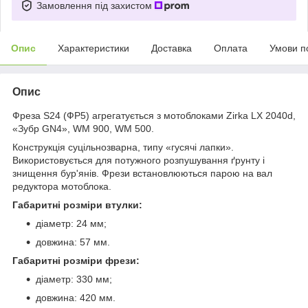
Замовлення під захистом
Опис
Характеристики
Доставка
Оплата
Умови п
Опис
Фреза S24 (ФР5) агрегатується з мотоблоками Zirka LX 2040d,
«Зубр GN4», WM 900, WM 500.
Конструкція суцільнозварна, типу «гусячі лапки».
Використовується для потужного розпушування ґрунту і
знищення бур'янів. Фрези встановлюються парою на вал
редуктора мотоблока.
Габаритні розміри втулки:
діаметр: 24 мм;
довжина: 57 мм.
Габаритні розміри фрези:
діаметр: 330 мм;
довжина: 420 мм.