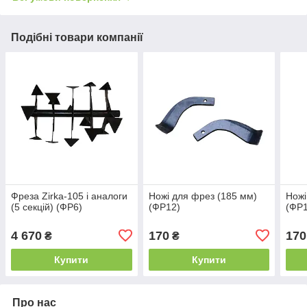
Подібні товари компанії
Фреза Zirka-105 і аналоги
Ножі для фрез (185 мм)
Ножі
(5 секцій) (ФР6)
(ФР12)
(ФР1
4 670
170
170
₴
₴
Купити
Купити
Про нас