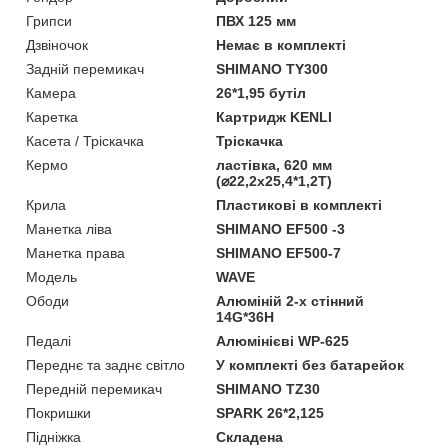
Грипси
ПВХ 125 мм
Дзвіночок
Немає в комплекті
Задній перемикач
SHIMANO TY300
Камера
26*1,95 бутіл
Каретка
Картридж KENLI
Касета / Тріскачка
Тріскачка
Кермо
ластівка, 620 мм
(⌀22,2х25,4*1,2Т)
Крила
Пластикові в комплекті
Манетка ліва
SHIMANO EF500 -3
Манетка права
SHIMANO EF500-7
Мoдель
WAVE
Ободи
Алюміній 2-х стінний
14G*36H
Педалі
Алюмінієві WP-625
Переднє та заднє світло
У комплекті без батарейок
Передній перемикач
SHIMANO TZ30
Покришки
SPARK 26*2,125
Підніжка
Складена