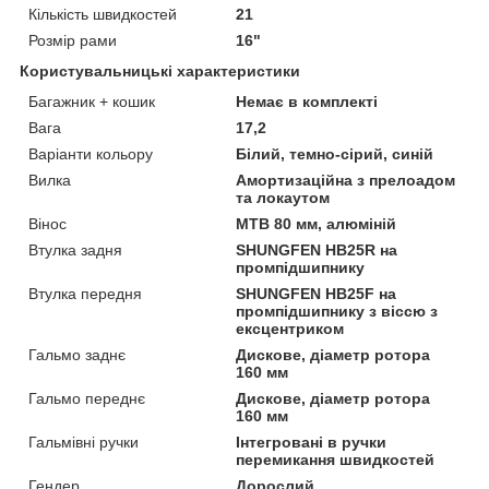
Кількість швидкостей
21
Розмір рами
16"
Користувальницькі характеристики
Багажник + кошик
Немає в комплекті
Вага
17,2
Варіанти кольору
Білий, темно-сірий, синій
Вилка
Амортизаційна з прелоадом
та локаутом
Вінос
МТВ 80 мм, алюміній
Втулка задня
SHUNGFEN HB25R на
промпідшипнику
Втулка передня
SHUNGFEN HB25F на
промпідшипнику з віссю з
ексцентриком
Гальмо заднє
Дискове, діаметр ротора
160 мм
Гальмо переднє
Дискове, діаметр ротора
160 мм
Гальмівні ручки
Інтегровані в ручки
перемикання швидкостей
Гендер
Дорослий