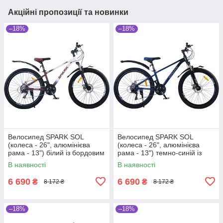
Акційні пропозиції та новинки
–18%
–18%
Велосипед SPARK SOL
Велосипед SPARK SOL
(колеса - 26", алюмінієва
(колеса - 26", алюмінієва
рама - 13") білий із бордовим
рама - 13") темно-синій із
синім
В наявності
В наявності
6 690
6 690
₴
₴
8 172 ₴
8 172 ₴
–18%
–18%