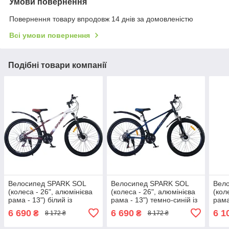
Умови повернення
Повернення товару впродовж 14 днів за домовленістю
Всі умови повернення
Подібні товари компанії
Велосипед SPARK SOL
Велосипед SPARK SOL
Вел
(колеса - 26", алюмінієва
(колеса - 26", алюмінієва
(кол
рама - 13") білий із
рама - 13") темно-синій із
рама
бордовим
синім
6 690
6 690
6 1
₴
₴
8 172 ₴
8 172 ₴