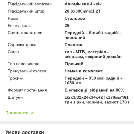
Підсідельний затискач
Алюмінієвий квік
Підсідельний штир
28,6х300mmх1,2T
Рама
Стальова
Розмір коліс
26
Светоотражатели
Передній – білий / задній –
червоний
Сорочка троса
Пластик
Сідло
тип - MTB, матеріал -
шкір.зам, яскравий дизайн
Тип велосипеда
Гірський
Тренувальні колеса
Немає в комплекті
Тросики
Передній – 930 мм; задній -
1650 мм
Формат постачання
В упаковці, зібраний на 80%
Шатуни
1/2х3/32х24х34х42Tх170мм*9/16"
три зірки, чорний, захист 170 м
Приховати
Умови доставки