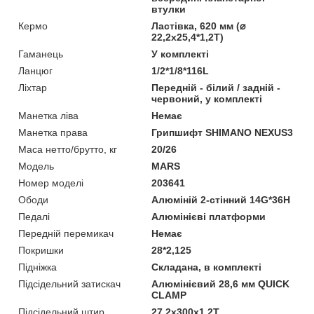
втулки
Кермо
Ластівка, 620 мм (⌀
22,2х25,4*1,2Т)
Гаманець
У комплекті
Ланцюг
1/2*1/8*116L
Ліхтар
Передній - білий / задній -
червоний, у комплекті
Манетка ліва
Немає
Манетка права
Грипшифт SHIMANO NEXUS3
Маса нетто/брутто, кг
20/26
Мoдель
MARS
Номер моделі
203641
Ободи
Алюміній 2-стінний 14G*36H
Педалі
Алюмінієві платформи
Передній перемикач
Немає
Покришки
28*2,125
Підніжка
Складана, в комплекті
Підсідельний затискач
Алюмінієвий 28,6 мм QUICK
CLAMP
Підсідельний штир
27,2х300х1,2T