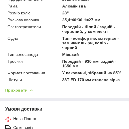
Рама
Алюмінієва
Розмір коліс
28"
Рульова колонка
25,4*40*30 H=27 мм
Светоотражатели
Передній - білий / задній -
червоний, у комплекті
Сідло
Тип - комфортне, матеріал -
замінник шкіри, колір -
чорний
Тип велосипеда
Міський
Тросики
Передній - 930 мм, задній -
1650 мм
Формат постачання
У пакованні, зібраний на 85%
Шатуни
38T ED 170 мм сталева зірка
Приховати
Умови доставки
Нова Пошта
Самовивіз