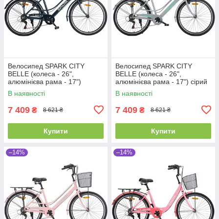
Велосипед SPARK CITY
Велосипед SPARK CITY
BELLE (колеса - 26",
BELLE (колеса - 26",
алюмінієва рама - 17")
алюмінієва рама - 17") сірий
темно-синій
В наявності
В наявності
7 409
7 409
₴
₴
8 621 ₴
8 621 ₴
Купити
Купити
–14%
–14%