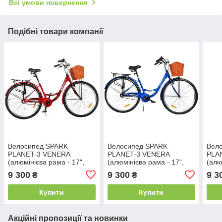
Всі умови повернення
Подібні товари компанії
Велосипед SPARK
Велосипед SPARK
Вел
PLANET-3 VENERA
PLANET-3 VENERA
PLA
(алюмінієва рама - 17",
(алюмінієва рама - 17",
(алю
колеса 28")
колеса 28")
коле
9 300
9 300
9 3
₴
₴
Купити
Купити
Акційні пропозиції та новинки