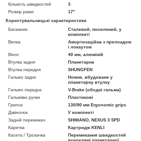
Кількість швидкостей
3
Розмір рами
17"
Користувальницькі характеристики
Багажник
Сталевий, посилений, у
комплекті
Вилка
Амортизаційна з прелоадом
і локаутом
Вінос
40 мм, алюміній
Втулка задня
Планетарна
Втулка передня
SHUNGFEN
Гальмо заднє
Ножне, вбудоване у
планетарну втулку
Гальмо переднє
V-Brake (ободні гальма)
Гальмівні ручки
Пластикові
Грипси
130/90 мм Ergonomic grips
Дзвіночок
У комплекті
Задній перемикач
SHIMANO, NEXUS 3 SPD
Каретка
Картридж KENLI
Касета / Тріскачка
Перемикання швидкостей
всередині планетарної