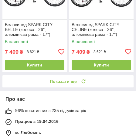
Велосипед SPARK CITY
Велосипед SPARK CITY
BELLE (колеса - 26",
CELINE (колеса - 26",
алюмінієва рама - 17")
алюмінієва рама - 17")
персиковий
рожевий
В наявності
В наявності
7 409
7 409
₴
₴
8 621 ₴
8 621 ₴
Купити
Купити
Показати ще
Про нас
96% позитивних з 235 відгуків за рік
Працює з 19.04.2016
м. Любомль