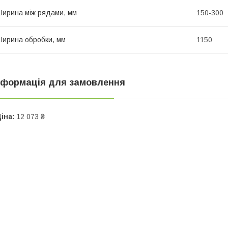
ирина між рядами, мм
150-300
ирина обробки, мм
1150
нформація для замовлення
іна:
12 073 ₴