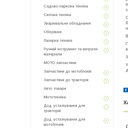
п
Садово-паркова техніка
с
Силова техніка
С
б
Зварювальне обладнання
н
Обігрівачі
В
Лазерна техніка
П
в
Ручний інструмент та витратні
матеріали
З
МОТО запчастини
У
д
Запчастини до мотоблоків
Запчастини до тракторів
Авто товари
Мототехніка
Х
Дод. устаткування для
тракторів
Дод. устаткування для
мотоблоків