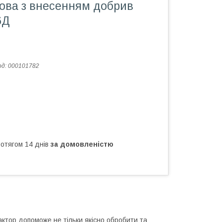
нова з внесенням добрив
6Д
од:
000101782
ротягом 14 днів
за домовленістю
ктор допоможе не тільки якісно обробити та