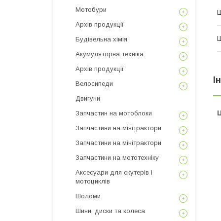
Мотобури
Ш
Архів продукції
Ш
Будівельна хімія
Акумуляторна техніка
Архів продукції
І
Велосипеди
Двигуни
Ц
Запчастин на мотоблоки
Запчастини на мінітрактори
Запчастини на мінітрактори
Запчастини на мототехніку
Аксесуари для скутерів і
мотоциклів
Шоломи
Шини, диски та колеса