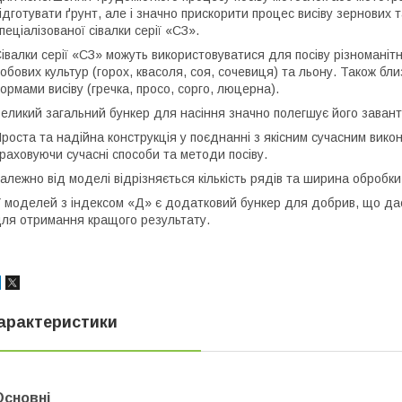
ідготувати ґрунт, але і значно прискорити процес висіву зернових 
пеціалізованої сівалки серії «СЗ».
івалки серії «СЗ» можуть використовуватися для посіву різноманітн
обових культур (горох, квасоля, соя, сочевиця) та льону. Також бл
ормами висіву (гречка, просо, сорго, люцерна).
еликий загальний бункер для насіння значно полегшує його заван
роста та надійна конструкція у поєднанні з якісним сучасним вик
раховуючи сучасні способи та методи посіву.
алежно від моделі відрізняється кількість рядів та ширина обробки
 моделей з індексом «Д» є додатковий бункер для добрив, що да
ля отримання кращого результату.
арактеристики
Основні