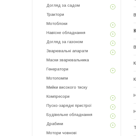
Догляд за садом
Трактори
В
Мотоблоки
Навісне обладнання
Догляд за газоном
В
Зварювальні апарати
Маски зварювальника
К
Генератори
Мотопомпи
К
Мийки високого тиску
Н
Компресори
Пуско-зарядні пристрої
Н
Будівельне обладнання
Драбини
Т
Мотори човнові