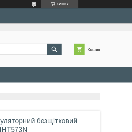
Кошик
Кошик
муляторний безщітковий
MHT573N