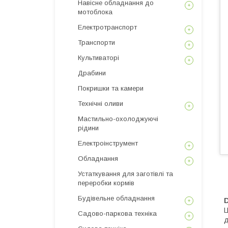
Навісне обладнання до
мотоблока
Електротранспорт
Транспорти
Культиваторі
Драбини
Покришки та камери
Технічні оливи
Мастильно-охолоджуючі
рідини
Електроінструмент
Обладнання
Устаткування для заготівлі та
переробки кормів
Будівельне обладнання
Ц
Садово-паркова техніка
д