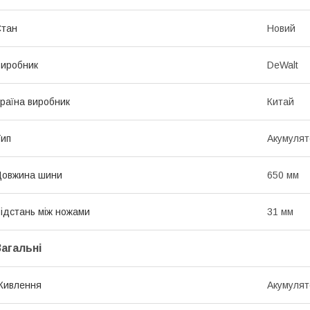
Стан
Новий
иробник
DeWalt
раїна виробник
Китай
ип
Акумулят
Довжина шини
650 мм
ідстань між ножами
31 мм
Загальні
Живлення
Акумулят