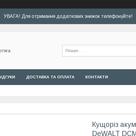
УВАГА! Для отримання додаткових знижок телефонуйте!
отяга
ВІДГУКИ
ДОСТАВКА ТА ОПЛАТА
КОНТАКТИ
Кущоріз аку
DeWALT DC