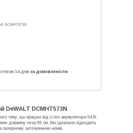
од:
DCMHT573N
ротягом 14 днів
за домовленістю
вий DeWALT DCMHT573N
го типу, що працює від Li-Ion акумулятора 54 В.
 має довжину леза 65 см. Він ідеально підходить
а лазерному заточуванню ножів.