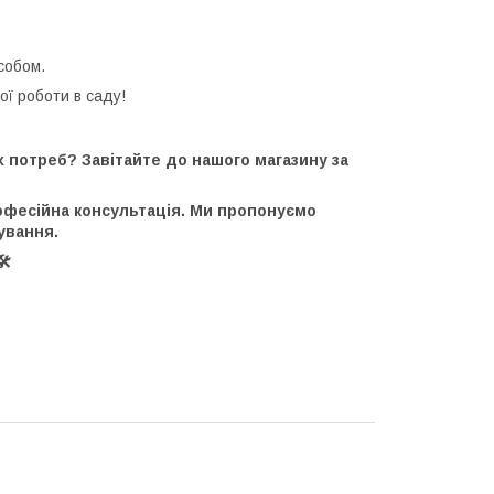
собом.
ї роботи в саду!
х потреб? Завітайте до нашого магазину за
рофесійна консультація. Ми пропонуємо
ування.
️