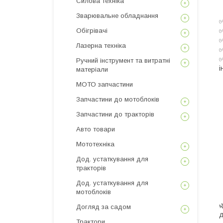
Силова техніка
Зварювальне обладнання
Обігрівачі
Лазерна техніка
Ручний інструмент та витратні
і
матеріали
МОТО запчастини
Запчастини до мотоблоків
Запчастини до тракторів
Авто товари
Мототехніка
Дод. устаткування для
тракторів
Дод. устаткування для
мотоблоків
Догляд за садом
д
Трактори