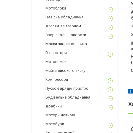
Мотоблоки
Навісне обладнання
Догляд за газоном
Зварювальні апарати
Ш
Маски зварювальника
Генератори
Н
Мотопомпи
з
О
Мийки високого тиску
Компресори
Пуско-зарядні пристрої
Будівельне обладнання
Х
Драбини
Мотори човнові
Мотобури
Архів продукції