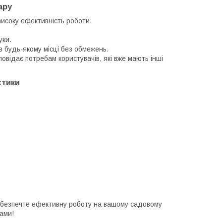
ару
високу ефективність роботи.
уки.
в будь-якому місці без обмежень.
дповідає потребам користувачів, які вже мають інші
стики
безпечте ефективну роботу на вашому садовому
ами!