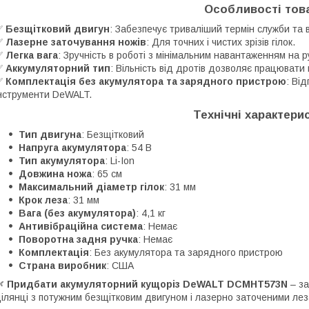
Особливості тов
✅
Безщітковий двигун
: Забезпечує триваліший термін служби та 
✅
Лазерне заточування ножів
: Для точних і чистих зрізів гілок.
✅
Легка вага
: Зручність в роботі з мінімальним навантаженням на р
✅
Аккумуляторний тип
: Вільність від дротів дозволяє працювати 
✅
Комплектація без акумулятора та зарядного пристрою
: Ві
нструменти DeWALT.
Технічні характери
Тип двигуна
: Безщітковий
Напруга акумулятора
: 54 В
Тип акумулятора
: Li-Ion
Довжина ножа
: 65 см
Максимальний діаметр гілок
: 31 мм
Крок леза
: 31 мм
Вага (без акумулятора)
: 4,1 кг
Антивібраційна система
: Немає
Поворотна задня ручка
: Немає
Комплектація
: Без акумулятора та зарядного пристрою
Страна виробник
: США
🌿
Придбати акумуляторний кущоріз DeWALT DCMHT573N
– за
ілянці з потужним безщітковим двигуном і лазерно заточеними лез