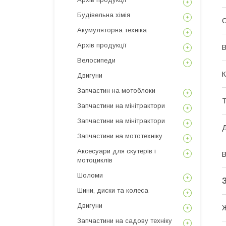
Будівельна хімія
Акумуляторна техніка
Архів продукції
В
Велосипеди
К
Двигуни
Запчастин на мотоблоки
Т
Запчастини на мінітрактори
Запчастини на мінітрактори
Запчастини на мототехніку
Аксесуари для скутерів і
В
мотоциклів
Шоломи
Шини, диски та колеса
Двигуни
Запчастини на садову техніку