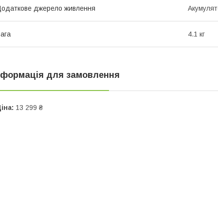
одаткове джерело живлення
Акумулят
ага
4.1 кг
нформація для замовлення
іна:
13 299 ₴