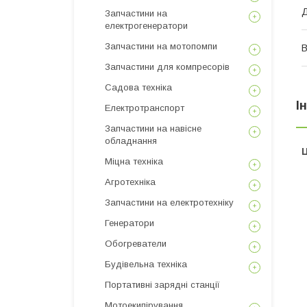
Д
Запчастини на
електрогенератори
Запчастини на мотопомпи
В
Запчастини для компресорів
Садова техніка
І
Електротранспорт
Запчастини на навісне
обладнання
Ц
Міцна техніка
Агротехніка
Запчастини на електротехніку
Генератори
Обогреватели
Будівельна техніка
Портативні зарядні станції
Мотоекипірування