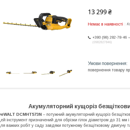
13 299 ₴
Немає в наявності
К
+380 (98) 282-78-46
0982827846
повернення товару п
Акумуляторний кущоріз безщітко
DeWALT DCMHT573N
– потужний акумуляторний кущоріз безщітково
ей інструмент призначений для обрізки гілок діаметром до 31 мм і
ля важких робіт у саду завдяки потужному безщітковому двигуну т