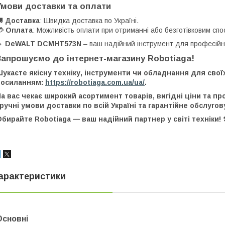
Умови доставки та оплати
🚚
Доставка
: Швидка доставка по Україні.
💳
Оплата
: Можливість оплати при отриманні або безготівковим спо
🔹
DeWALT DCMHT573N
– ваш надійний інструмент для професійно
Запрошуємо до інтернет-магазину Robotiaga!
укаєте якісну техніку, інструменти чи обладнання для свої
посиланням:
https://robotiaga.com.ua/ua/
.
а вас чекає широкий асортимент товарів, вигідні ціни та п
ручні умови доставки по всій Україні та гарантійне обслугов
бирайте Robotiaga — ваш надійний партнер у світі техніки! 
арактеристики
Основні