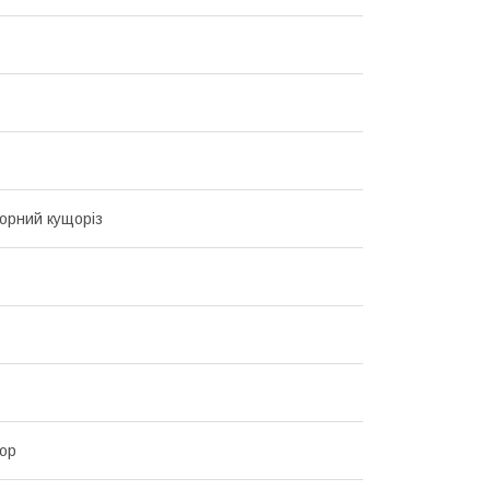
орний кущоріз
ор