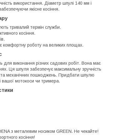
чність використання. Діаметр шпулі 140 мм і
абезпечуючи якісне косіння.
ару
ують тривалий термін служби.
тивного косіння.
ів.
ує комфортну роботу на великих площах.
ис
ь для виконання різних садових робіт. Вона має
хнях. Ця шпуля забезпечує максимальну зручність
осу та механічних пошкоджень. Придбати шпулю
 вашої мотокоси чи тримера.
стики
DENA з металевим носиком GREEN. Не чекайте!
ортного косіння!