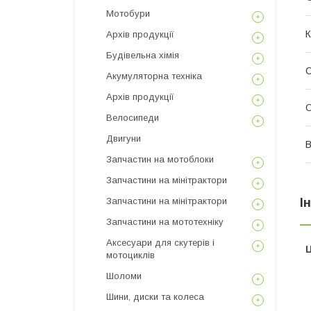
Мотобури
К
Архів продукції
Будівельна хімія
Акумуляторна техніка
Архів продукції
О
Велосипеди
Двигуни
В
Запчастин на мотоблоки
Запчастини на мінітрактори
Запчастини на мінітрактори
І
Запчастини на мототехніку
Аксесуари для скутерів і
Ц
мотоциклів
Шоломи
Шини, диски та колеса