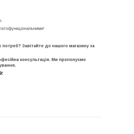
ж.
агатофункціональними!
х потреб? Завітайте до нашого магазину за
рофесійна консультація. Ми пропонуємо
ування.
️