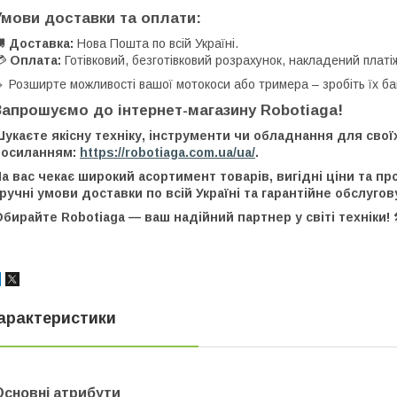
Умови доставки та оплати:
🚚
Доставка:
Нова Пошта по всій Україні.
💳
Оплата:
Готівковий, безготівковий розрахунок, накладений платі
 Розширте можливості вашої мотокоси або тримера – зробіть їх б
Запрошуємо до інтернет-магазину Robotiaga!
укаєте якісну техніку, інструменти чи обладнання для свої
посиланням:
https://robotiaga.com.ua/ua/
.
а вас чекає широкий асортимент товарів, вигідні ціни та п
ручні умови доставки по всій Україні та гарантійне обслугов
бирайте Robotiaga — ваш надійний партнер у світі техніки! 
арактеристики
Основні атрибути