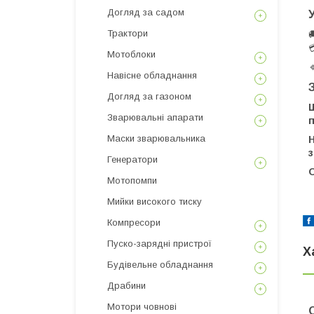
Догляд за садом
Трактори
Мотоблоки

Навісне обладнання
Догляд за газоном
Ш
Зварювальні апарати
Маски зварювальника
Н
з
Генератори
О
Мотопомпи
Мийки високого тиску
Компресори
Пуско-зарядні пристрої
Х
Будівельне обладнання
Драбини
Мотори човнові