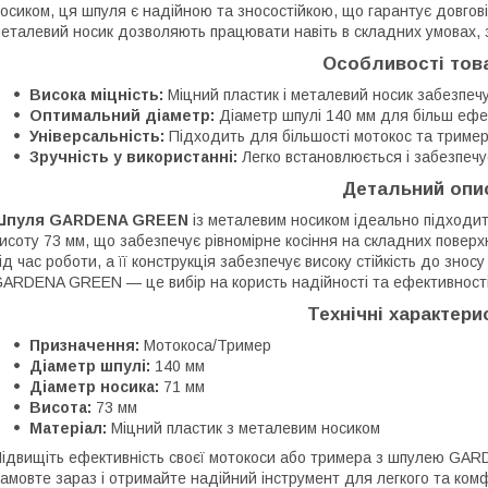
осиком, ця шпуля є надійною та зносостійкою, що гарантує довгові
еталевий носик дозволяють працювати навіть в складних умовах, з
Особливості тов
Висока міцність:
Міцний пластик і металевий носик забезпеч
Оптимальний діаметр:
Діаметр шпулі 140 мм для більш ефек
Універсальність:
Підходить для більшості мотокос та тример
Зручність у використанні:
Легко встановлюється і забезпеч
Детальний оп
Шпуля GARDENA GREEN
із металевим носиком ідеально підходит
исоту 73 мм, що забезпечує рівномірне косіння на складних повер
ід час роботи, а її конструкція забезпечує високу стійкість до зн
ARDENA GREEN — це вибір на користь надійності та ефективності
Технічні характери
Призначення:
Мотокоса/Тример
Діаметр шпулі:
140 мм
Діаметр носика:
71 мм
Висота:
73 мм
Матеріал:
Міцний пластик з металевим носиком
ідвищіть ефективність своєї мотокоси або тримера з шпулею GAR
амовте зараз і отримайте надійний інструмент для легкого та комф