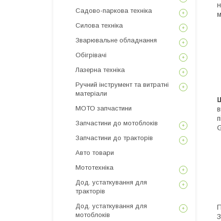
н
Садово-паркова техніка
м
Силова техніка
Зварювальне обладнання
Обігрівачі
Лазерна техніка
Ручний інструмент та витратні
матеріали
МОТО запчастини
в
п
Запчастини до мотоблоків
G
Запчастини до тракторів
Авто товари
Мототехніка
Дод. устаткування для
тракторів
Дод. устаткування для
П
мотоблоків
З