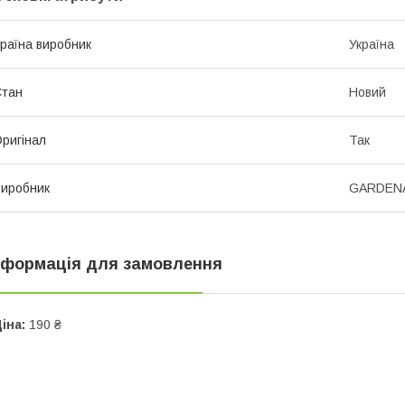
раїна виробник
Україна
Стан
Новий
ригінал
Так
иробник
GARDEN
нформація для замовлення
іна:
190 ₴