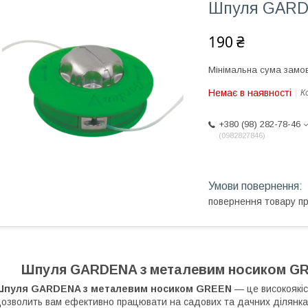
Шпуля GARD
190 ₴
Мінімальна сума замов
Немає в наявності
К
+380 (98) 282-78-46
0982827846
повернення товару п
Шпуля GARDENA з металевим носиком GR
Шпуля GARDENA з металевим носиком GREEN
— це високоякіс
озволить вам ефективно працювати на садових та дачних ділянках