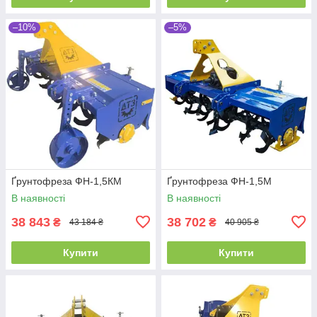
–10%
–5%
Ґрунтофреза ФН-1,5КМ
Ґрунтофреза ФН-1,5М
В наявності
В наявності
38 843
38 702
₴
₴
43 184 ₴
40 905 ₴
Купити
Купити