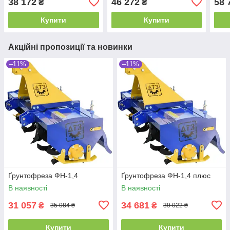
38 172
46 272
58 
₴
₴
Купити
Купити
Акційні пропозиції та новинки
–11%
–11%
Ґрунтофреза ФН-1,4
Ґрунтофреза ФН-1,4 плюс
В наявності
В наявності
31 057
34 681
₴
₴
35 084 ₴
39 022 ₴
Купити
Купити