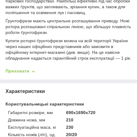
паркових господарствах. Найбільш ефективні під час обробки
важких ґрунтів, що запливають, зрізання купин, а також для
поліпшення та освіження лук і пасовищ.
Ґрунтофрези мають центральне розташування приводу. Ножі
ротора розташовані спіральною лінією, що збільшує плавність
роботи ґрунтофрези.
Купити роторні ґрунтофрези можна на всій території України
через наших офіційних представників або замовити в
офіційному інтернет-магазині (див. вище). На це навісне
обладнання надається гарантійний строк експлуатації — 1 рік.
Приховати
Характеристики
Користувальницькі характеристики
Габаритні розміри, мм
690x1690x720
Довжина ножа, мм
210
Експлуатаційна маса, кг
230
Кількість ножів (л/п), од.
20/20