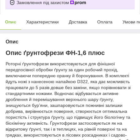
Замовлення під захистом
Опис
Характеристики
Доставка
Оплата
Умови п
Опис
Опис ґрунтофрези ФН-1,6 плюс
Роторні ґрунтофрези використовуються для фінішної
передпосівної обробки ґрунту за один робочий прохід,
виключаючи попередню оранку й боронування. В комплекті
йдуть ножі з нанесеною напайкою D322, яка дає можливість
працювати до 5 разів довше без заміни, якщо порівнювати зі
стандартними ножами. Водночас відбувається активне
дроблення й перемішування верхнього шару ґрунту,
знищуються бур’яни, зашпаровуються пожнивні залишки
добрива, вирівнюється поверхня, створюється оптимальна
пористість і структура ґрунту, що підвищує його біологічну та
біохімічну активність. Ґрунтофрези застосовуються як на
відкритому ґрунті, так і в теплицях, на рівній поверхні та на
грядках, використовуються в лісових розсадниках і садово-