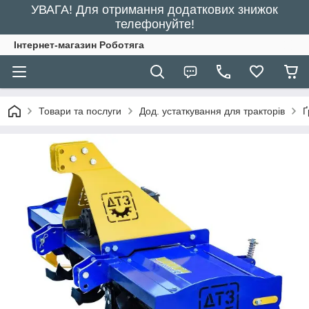
УВАГА! Для отримання додаткових знижок
телефонуйте!
Інтернет-магазин Роботяга
Товари та послуги
Дод. устаткування для тракторів
Ґ