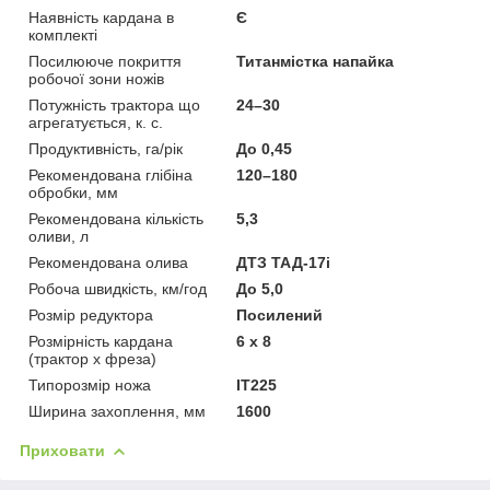
Наявність кардана в
Є
комплекті
Посилююче покриття
Титанмістка напайка
робочої зони ножів
Потужність трактора що
24–30
агрегатується, к. с.
Продуктивність, га/рік
До 0,45
Рекомендована глібіна
120–180
обробки, мм
Рекомендована кількість
5,3
оливи, л
Рекомендована олива
ДТЗ ТАД-17і
Робоча швидкість, км/год
До 5,0
Розмір редуктора
Посилений
Розмірність кардана
6 х 8
(трактор х фреза)
Типорозмір ножа
IT225
Ширина захоплення, мм
1600
Приховати